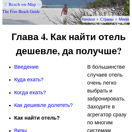
⛱
Beach-on-Map
.ru
The Free Beach Guide
Начало
★
Страны
★
Меню
Глава 4. Как найти отель
дешевле, да получше?
Введение
В большинстве
случаев отель
Куда ехать?
очень легко
выбрать и
Когда ехать?
забронировать.
Как дешевле долететь?
Заходите в
агрегатор сразу
Как найти отель?
по многим
Визы
системам