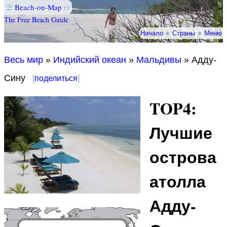
⛱
Beach-on-Map
.ru
The Free Beach Guide
Начало
★
Страны
★
Меню
Весь мир
»
Индийский океан
»
Мальдивы
» Адду-
Сину
[
поделиться
]
TOP4:
Лучшие
острова
атолла
Адду-