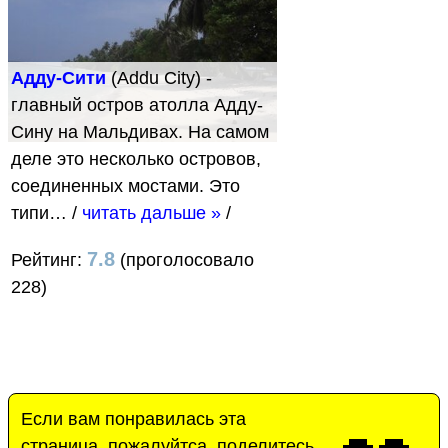
Адду-Сити
(Addu City) -
главный остров атолла Адду-
Сину на Мальдивах. На самом
деле это несколько островов,
соединенных мостами. Это
типи…
/
читать дальше »
/
7.8
Рейтинг:
(проголосовало
228)
Если вам понравилась эта
страница, пожалуйтса, поделитесь