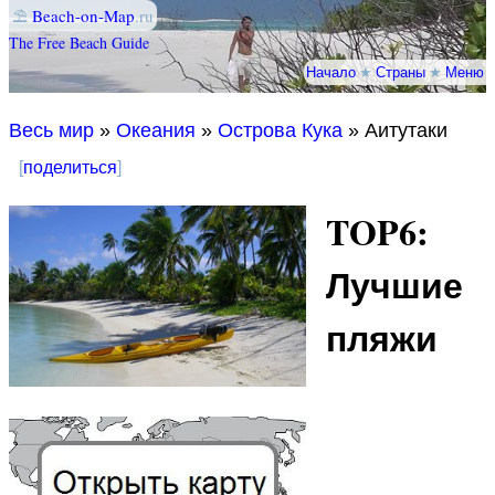
⛱
Beach-on-Map
.ru
The Free Beach Guide
Начало
★
Страны
★
Меню
Весь мир
»
Океания
»
Острова Кука
» Аитутаки
[
поделиться
]
TOP6:
Лучшие
пляжи