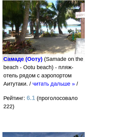
Самаде (Ооту)
(Samade on the
beach - Ootu beach) - пляж-
отель рядом с аэропортом
Аитутаки.
/
читать дальше »
/
6.1
Рейтинг:
(проголосовало
222)