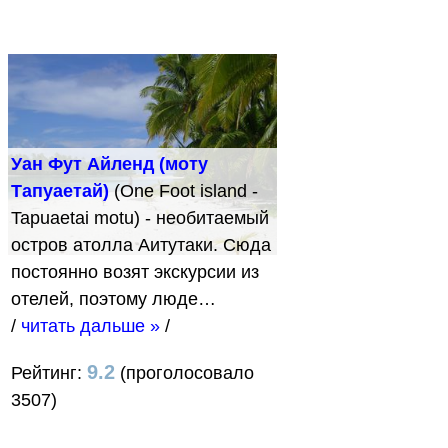
Уан Фут Айленд (моту
Тапуаетай)
(One Foot island -
Tapuaetai motu) - необитаемый
остров атолла Аитутаки. Сюда
постоянно возят экскурсии из
отелей, поэтому люде…
/
читать дальше »
/
9.2
Рейтинг:
(проголосовало
3507)