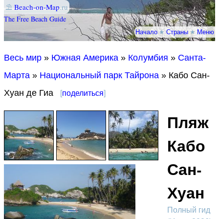
⛱
Beach-on-Map
.ru
The Free Beach Guide
Начало
★
Страны
★
Меню
Весь мир
»
Южная Америка
»
Колумбия
»
Санта-
Марта
»
Национальный парк Тайрона
» Кабо Сан-
Хуан де Гиа
[
поделиться
]
Пляж
Кабо
Сан-
Хуан
Полный гид