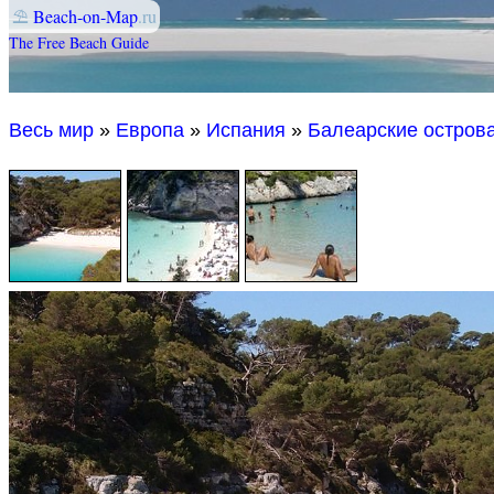
⛱
Beach-on-Map
.ru
The Free Beach Guide
Весь мир
»
Европа
»
Испания
»
Балеарские остров