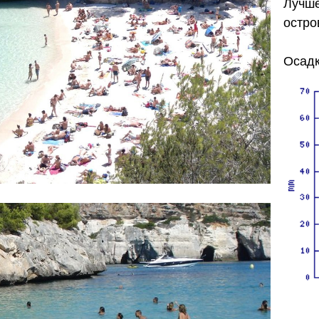
Лучше
остро
Осадк