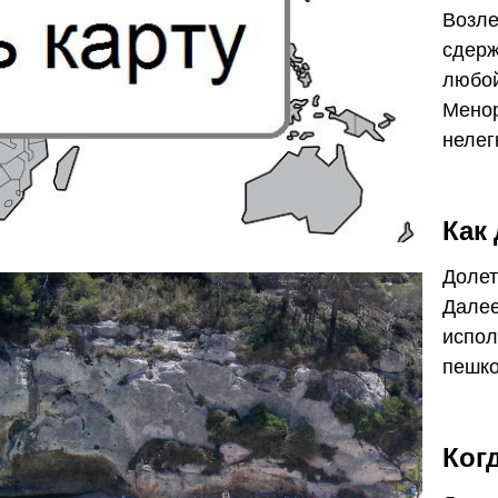
Возле
сдерж
любой
Менор
нелег
Как
Долет
Далее
испол
пешко
Ког