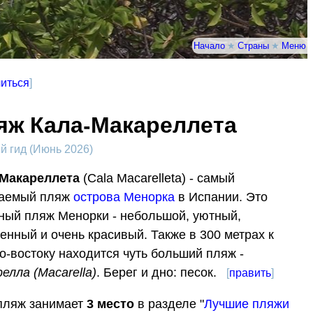
Начало
★
Страны
★
Меню
иться
]
яж Кала-Макареллета
 гид (Июнь 2026)
-Макареллета
(Cala Macarelleta) - самый
ваемый пляж
острова Менорка
в Испании. Это
ный пляж Менорки - небольшой, уютный,
енный и очень красивый. Также в 300 метрах к
о-востоку находится чуть больший пляж -
елла (Macarella)
. Берег и дно: песок.
[
править
]
пляж занимает
3
место
в разделе "
Лучшие пляжи