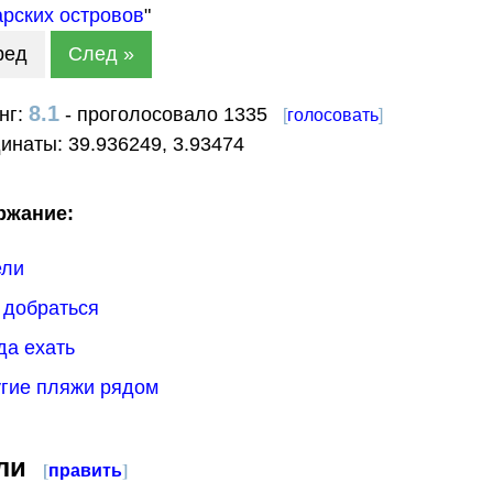
рских островов
"
ред
След »
8.1
нг:
- проголосовало 1335
[
голосовать
]
динаты:
39.936249
,
3.93474
ржание:
ели
к добраться
гда ехать
угие пляжи рядом
ли
[
править
]