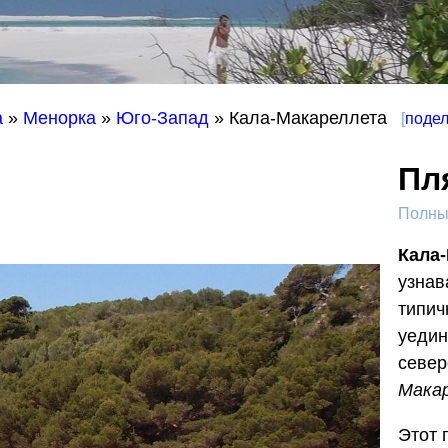
а
»
Менорка
»
Юго-Запад
» Кала-Макареллета
[
подел
Пл
Полный
Кала
узна
типич
уедин
север
Макар
Этот 