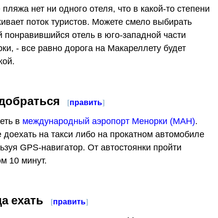
 пляжа нет ни одного отеля, что в какой-то степени
ивает поток туристов. Можете смело выбирать
 понравившийся отель в юго-западной части
ки, - все равно дорога на Макареллету будет
кой.
 добраться
[
править
]
еть в
международный аэропорт Менорки (MAH)
.
 доехать на такси либо на прокатном автомобиле
ьзуя GPS-навигатор. От автостоянки пройти
м 10 минут.
да ехать
[
править
]