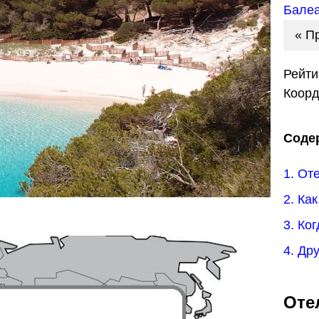
Балеа
« П
Рейти
Коор
Соде
1. От
2. Ка
3. Ко
4. Др
Оте