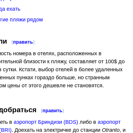
гда ехать
угие пляжи рядом
ли
[
править
]
ость номера в отелях, расположенных в
ительной близости к пляжу, составляет от 100$ до
в сутки. Кстати, выбор отелей в более удаленных
енных пунках гораздо больше, но странным
ом цены от этого дешевле не становятся.
 добраться
[
править
]
еть в
аэропорт Бриндизи (BDS)
либо в
аэропорт
(BRI)
. Доехать на электричке до станции
Otranto
, и