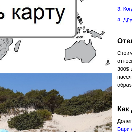
3. Ко
4. Др
Оте
Стоим
относ
300$ 
насел
образ
Как
Долет
Бари 