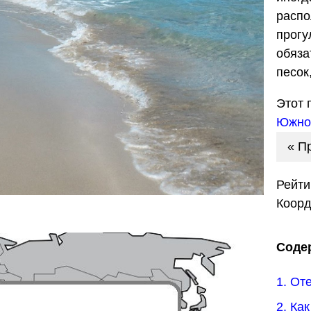
распо
прогу
обяза
песок
Этот 
Южно
« П
Рейти
Коор
Соде
1. От
2. Ка