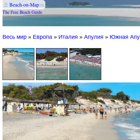
⛱
Beach-on-Map
.ru
The Free Beach Guide
Весь мир
»
Европа
»
Италия
»
Апулия
»
Южная Апу