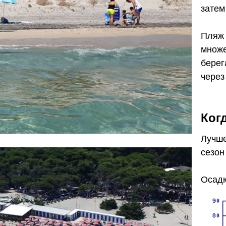
затем
Пляж 
множе
берег
через
Ког
Лучше
сезон
Осадк