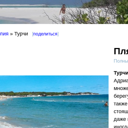
лия
» Турчи
[
поделиться
]
Пл
Полный
Турч
Адриа
множе
берег
также
стоящ
даже 
иногд