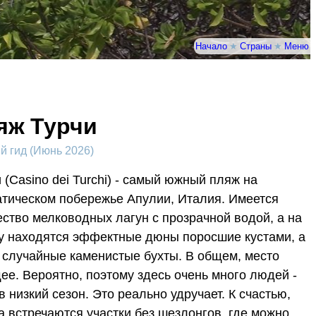
Начало
★
Страны
★
Меню
яж Турчи
 гид (Июнь 2026)
и
(Casino dei Turchi) - самый южный пляж на
тическом побережье Апулии, Италия. Имеется
ство мелководных лагун с прозрачной водой, а на
у находятся эффектные дюны поросшие кустами, а
 случайные каменистые бухты. В общем, место
ее. Вероятно, поэтому здесь очень много людей -
в низкий сезон. Это реально удручает. К счастью,
а встречаются участки без шезлонгов, где можно