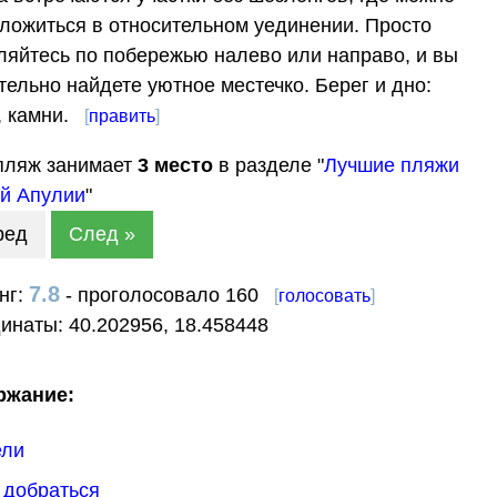
ложиться в относительном уединении. Просто
ляйтесь по побережью налево или направо, и вы
тельно найдете уютное местечко. Берег и дно:
, камни.
[
править
]
пляж занимает
3
место
в разделе "
Лучшие пляжи
й Апулии
"
ред
След »
7.8
нг:
- проголосовало 160
[
голосовать
]
динаты:
40.202956
,
18.458448
ржание:
ели
к добраться