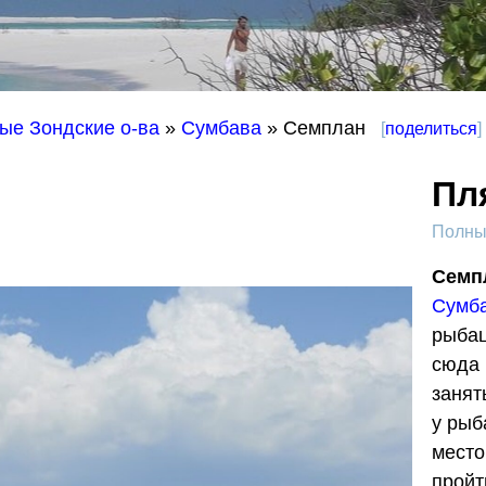
ые Зондские о-ва
»
Сумбава
» Семплан
[
поделиться
]
Пл
Полный
Семп
Сумб
рыбац
сюда 
занят
у рыб
место
пройт