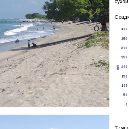
сухой
Осадк
Темпе