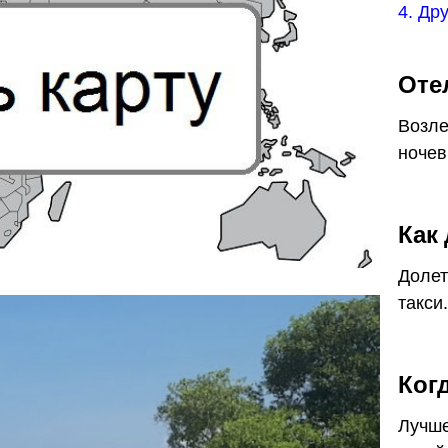
4. Др
Оте
Возле
ночев
Как
Долет
такси.
Ког
Лучше