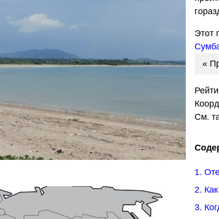
гораз
Этот 
Сумб
« П
Рейти
Коор
См. т
Соде
1. От
2. Ка
3. Ко