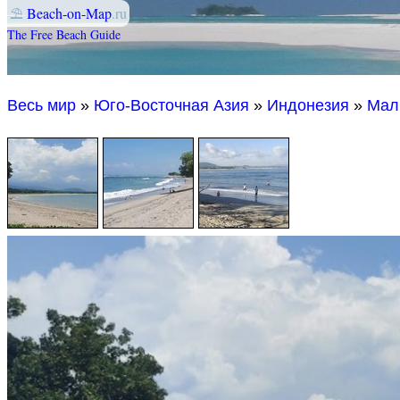
⛱
Beach-on-Map
.ru
The Free Beach Guide
Весь мир
»
Юго-Восточная Азия
»
Индонезия
»
Мал