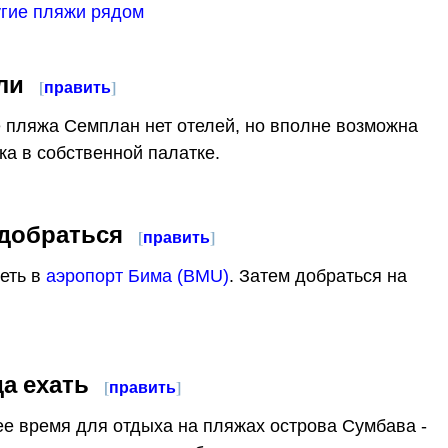
угие пляжи рядом
ли
[
править
]
 пляжа Семплан нет отелей, но вполне возможна
ка в собственной палатке.
 добраться
[
править
]
еть в
aэропорт Бима (BMU)
. Затем добраться на
да ехать
[
править
]
е время для отдыха на пляжах острова Сумбава -