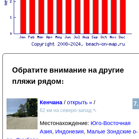
Обратите внимание на другие
пляжи рядом:
Кенчана
/
открыть »
/
7
62 км на северо-запад
↖
Местонахождение:
Юго-Восточная
Азия
,
Индонезия
,
Малые Зондские о-