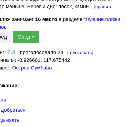
до меньше. Берег и дно: песок, камни.
[
править
]
пляж занимает
16
место
в разделе "
Лучшие пляжи
авы
"
ред
След »
7.9
нг:
- проголосовало 24
[
голосовать
]
динаты:
-8.926601
,
117.675442
акже:
Остров Сумбава
ржание:
ели
к добраться
гда ехать