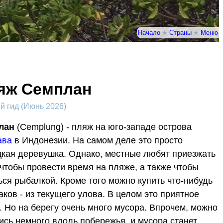
Начало
★
Страны
★
Меню
яж Семплан
 гид (Июнь 2026)
лан
(Cemplung) - пляж на юго-западе острова
ава
в Индонезии. На самом деле это просто
кая деревушка. Однако, местные любят приезжать
чтобы провести время на пляже, а также чтобы
ься рыбалкой. Кроме того можно купить что-нибудь
аков - из текущего улова. В целом это приятное
. Но на берегу очень много мусора. Впрочем, можно
ись немного вдоль побережья, и мусора станет