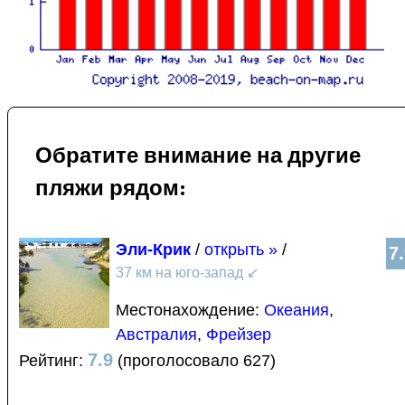
Обратите внимание на другие
пляжи рядом:
Эли-Крик
/
открыть »
/
7
37 км на юго-запад
↙
Местонахождение:
Океания
,
Австралия
,
Фрейзер
7.9
Рейтинг:
(проголосовало 627)