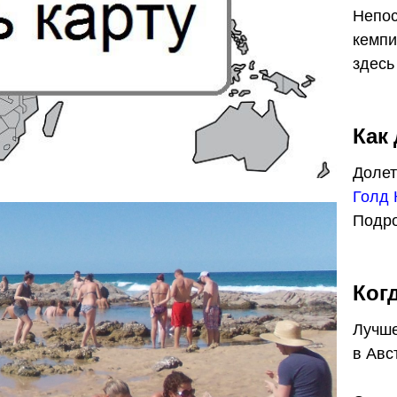
Непос
кемпи
здесь
Как
Долет
Голд 
Подро
Ког
Лучше
в Авс