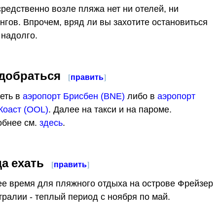
редственно возле пляжа нет ни отелей, ни
нгов. Впрочем, вряд ли вы захотите остановиться
 надолго.
 добраться
[
править
]
еть в
аэропорт Брисбен (BNE)
либо в
аэропорт
Коаст (OOL)
. Далее на такси и на пароме.
бнее см.
здесь
.
да ехать
[
править
]
е время для пляжного отдыха на острове Фрейзер
тралии - теплый период с ноября по май.