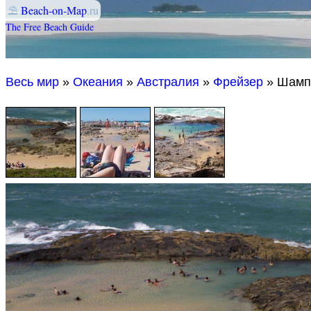
⛱
Beach-on-Map
.ru
The Free Beach Guide
Весь мир
»
Океания
»
Австралия
»
Фрейзер
» Шамп