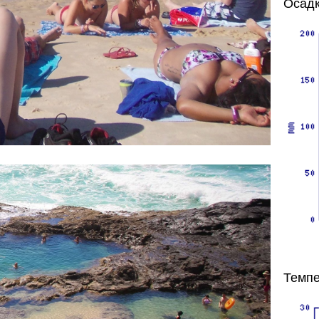
Осадк
Темпе