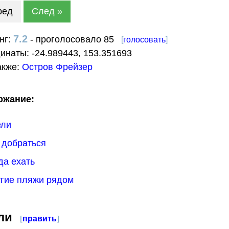
ред
След »
7.2
нг:
- проголосовало 85
[
голосовать
]
динаты:
-24.989443
,
153.351693
акже:
Остров Фрейзер
ржание:
ели
к добраться
гда ехать
угие пляжи рядом
ли
[
править
]