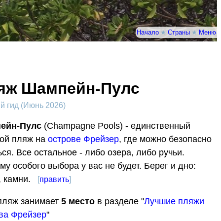
Начало
★
Страны
★
Меню
яж Шампейн-Пулс
 гид (Июнь 2026)
ейн-Пулс
(Champagne Pools) - единственный
ой пляж на
острове Фрейзер
, где можно безопасно
ься. Все остальное - либо озера, либо ручьи.
му особого выбора у вас не будет. Берег и дно:
, камни.
[
править
]
пляж занимает
5
место
в разделе "
Лучшие пляжи
ва Фрейзер
"