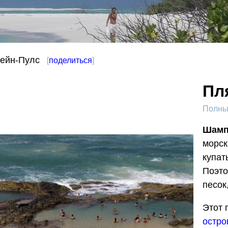
ейн-Пулс
[
поделиться
]
Пл
Полный
Шамп
морск
купат
Поэто
песок
Этот 
остро