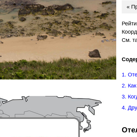
« П
Рейти
Коор
См. т
Соде
1. От
2. Ка
3. Ко
4. Др
Оте