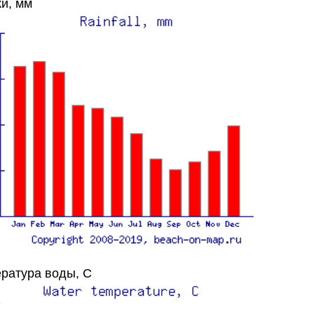
и, мм
ратура воды, C