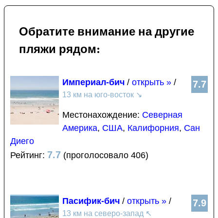
Обратите внимание на другие
пляжи рядом:
Империал-бич
/
открыть »
/
7.7
13 км на юго-восток
↘
Местонахождение:
Северная
Америка
,
США
,
Калифорния
,
Сан
Диего
7.7
Рейтинг:
(проголосовало 406)
Пасифик-бич
/
открыть »
/
7.9
13 км на северо-запад
↖