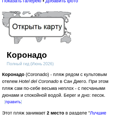
Показать галерею
•
Добавить фото
Коронадо
Полный гид (Июнь 2026)
Коронадо
(Coronado) - пляж рядом с культовым
отелем
Hotel del Coronado
в Сан Диего. При этом
пляж сам по-себе весьма неплох - с песчаными
дюнами и спокойной водой. Берег и дно: песок.
[
править
]
Этот пляж занимает
2
место
в разделе "
Лучшие