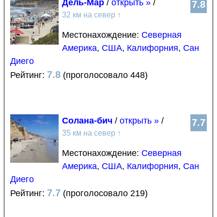
Дель-Мар
/
открыть »
/
7.8
32 км на север
↑
Местонахождение:
Северная
Америка
,
США
,
Калифорния
,
Сан
Диего
7.8
Рейтинг:
(проголосовало 448)
Солана-бич
/
открыть »
/
7.7
35 км на север
↑
Местонахождение:
Северная
Америка
,
США
,
Калифорния
,
Сан
Диего
7.7
Рейтинг:
(проголосовало 219)