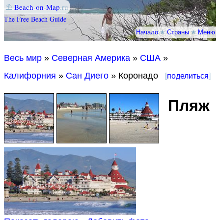
⛱
Beach-on-Map
.ru
The Free Beach Guide
Начало
★
Страны
★
Меню
Весь мир
»
Северная Америка
»
США
»
Калифорния
»
Сан Диего
» Коронадо
[
поделиться
]
Пляж