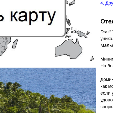
4. Др
Оте
Dusit 
уника
Мальд
Миним
На бо
Домик
как м
если 
удово
снорк