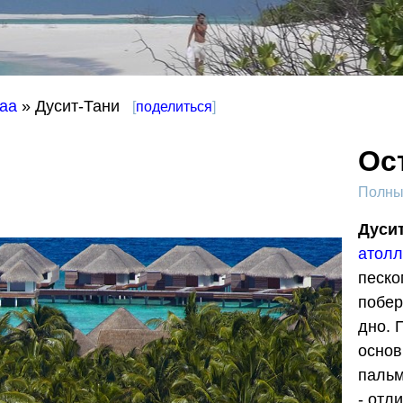
аа
» Дусит-Тани
[
поделиться
]
Ос
Полный
Дуси
атолл
песко
побер
дно. 
основ
пальм
- отл