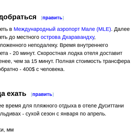
 добраться
[
править
]
еть в
Международный аэропорт Мале (MLE)
. Далее
еть до местного
острова Дхаравандху
,
ложенного неподалеку. Время внутреннего
ета - 20 минут. Скоростная лодка отеля доставит
енее, чем за 15 минут. Полная стоимость трансфера
обратно - 400$ с человека.
да ехать
[
править
]
е время для пляжного отдыха в отеле Дуситтани
льдивах - сухой сезон с января по апрель.
и, мм