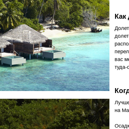
Как
Долет
долет
распо
перел
вас м
туда-
Ког
Лучше
на Ма
Осадк