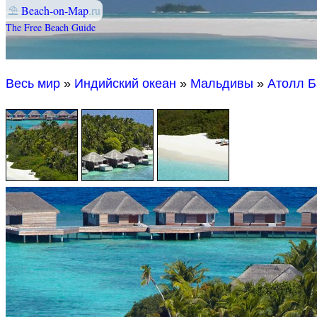
⛱
Beach-on-Map
.ru
The Free Beach Guide
Весь мир
»
Индийский океан
»
Мальдивы
»
Атолл Б