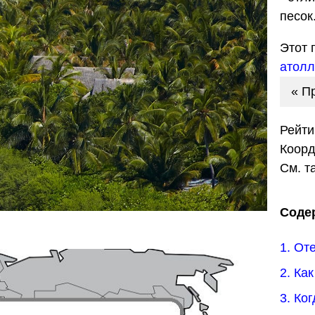
песок
Этот 
атолл
« П
Рейти
Коор
См. т
Соде
1. От
2. Ка
3. Ко