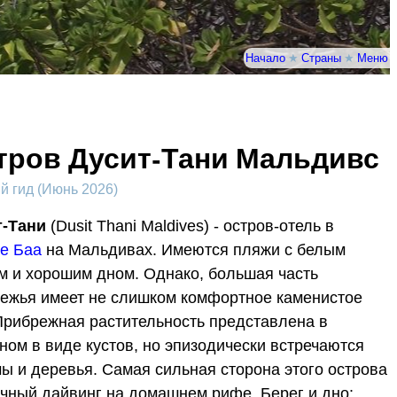
Начало
★
Страны
★
Меню
тров Дусит-Тани Мальдивс
 гид (Июнь 2026)
т-Тани
(Dusit Thani Maldives) - остров-отель в
е Баа
на Мальдивах. Имеются пляжи с белым
м и хорошим дном. Однако, большая часть
ежья имеет не слишком комфортное каменистое
Прибрежная растительность представлена в
ном в виде кустов, но эпизодически встречаются
ы и деревья. Самая сильная сторона этого острова
ичный дайвинг на домашнем рифе. Берег и дно: