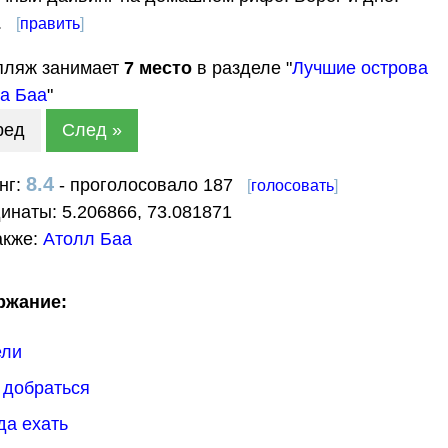
.
[
править
]
пляж занимает
7
место
в разделе "
Лучшие острова
а Баа
"
ред
След »
8.4
нг:
- проголосовало 187
[
голосовать
]
динаты:
5.206866
,
73.081871
акже:
Атолл Баа
ржание:
ели
к добраться
гда ехать