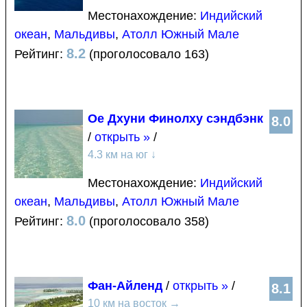
Местонахождение:
Индийский
океан
,
Мальдивы
,
Атолл Южный Мале
8.2
Рейтинг:
(проголосовало 163)
Ое Дхуни Финолху сэндбэнк
8.0
/
открыть »
/
4.3 км на юг
↓
Местонахождение:
Индийский
океан
,
Мальдивы
,
Атолл Южный Мале
8.0
Рейтинг:
(проголосовало 358)
Фан-Айленд
/
открыть »
/
8.1
10 км на восток
→