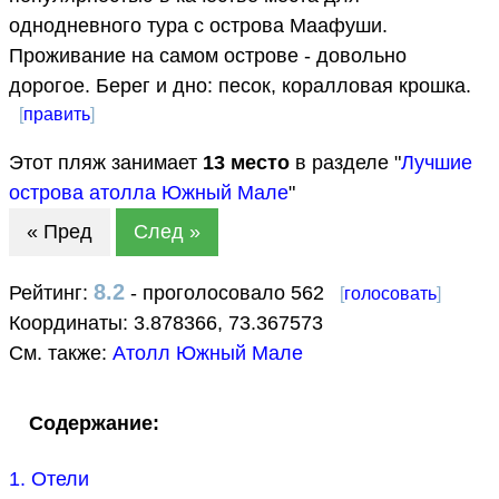
однодневного тура с острова Маафуши.
Проживание на самом острове - довольно
дорогое. Берег и дно: песок, коралловая крошка.
[
править
]
Этот пляж занимает
13
место
в разделе "
Лучшие
острова атолла Южный Мале
"
« Пред
След »
8.2
Рейтинг:
- проголосовало 562
[
голосовать
]
Координаты:
3.878366
,
73.367573
См. также:
Атолл Южный Мале
Содержание:
1. Отели