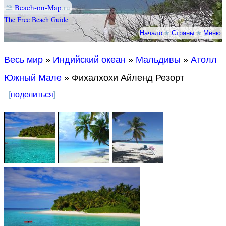
⛱
Beach-on-Map
.ru
The Free Beach Guide
Начало
★
Страны
★
Меню
Весь мир
»
Индийский океан
»
Мальдивы
»
Атолл
Южный Мале
» Фихалхохи Айленд Резорт
[
поделиться
]