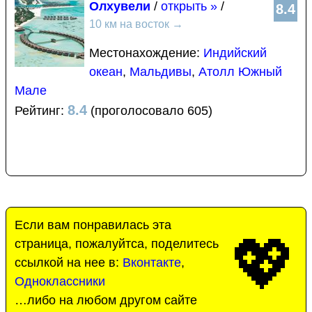
Олхувели
/
открыть »
/
8.4
10 км на восток
→
Местонахождение:
Индийский
океан
,
Мальдивы
,
Атолл Южный
Мале
8.4
Рейтинг:
(проголосовало 605)
Если вам понравилась эта
💖
страница, пожалуйтса, поделитесь
ссылкой на нее в:
Вконтакте
,
Одноклассники
…либо на любом другом сайте