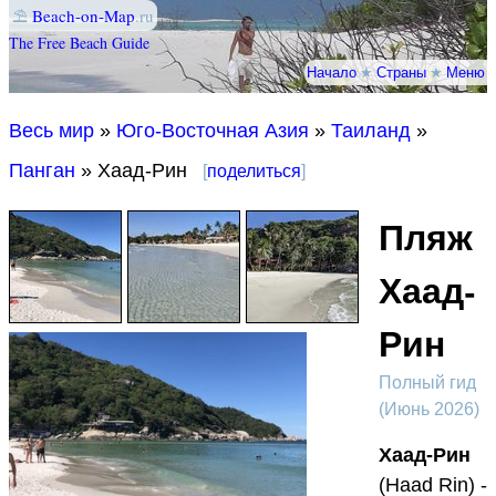
⛱
Beach-on-Map
.ru
The Free Beach Guide
Начало
★
Страны
★
Меню
Весь мир
»
Юго-Восточная Азия
»
Таиланд
»
Панган
» Хаад-Рин
[
поделиться
]
Пляж
Хаад-
Рин
Полный гид
(Июнь 2026)
Хаад-Рин
(Haad Rin) -