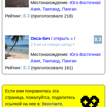
Местонахождение:
Юго-Восточная
Азия
,
Таиланд
,
Панган
8.3
Рейтинг:
(проголосовало 218)
Окса-бич
/
открыть »
/
8.3
2.8 км на северо-запад
↖
Местонахождение:
Юго-Восточная
Азия
,
Таиланд
,
Панган
8.3
Рейтинг:
(проголосовало 161)
Если вам понравилась эта
💖
страница, пожалуйтса, поделитесь
ссылкой на нее в:
Вконтакте
,