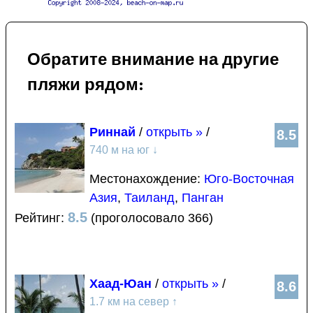
Обратите внимание на другие
пляжи рядом:
Риннай
/
открыть »
/
8.5
740 м на юг
↓
Местонахождение:
Юго-Восточная
Азия
,
Таиланд
,
Панган
8.5
Рейтинг:
(проголосовало 366)
Хаад-Юан
/
открыть »
/
8.6
1.7 км на север
↑