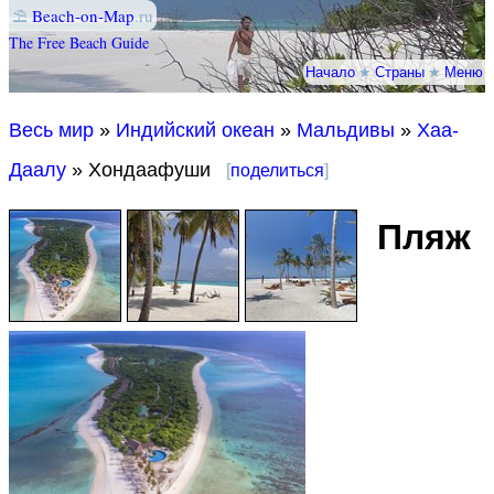
⛱
Beach-on-Map
.ru
The Free Beach Guide
Начало
★
Страны
★
Меню
Весь мир
»
Индийский океан
»
Мальдивы
»
Хаа-
Даалу
» Хондаафуши
[
поделиться
]
Пляж