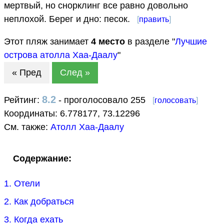
мертвый, но снорклинг все равно довольно
неплохой. Берег и дно: песок.
[
править
]
Этот пляж занимает
4
место
в разделе "
Лучшие
острова атолла Хаа-Даалу
"
« Пред
След »
8.2
Рейтинг:
- проголосовало 255
[
голосовать
]
Координаты:
6.778177
,
73.12296
См. также:
Атолл Хаа-Даалу
Содержание:
1. Отели
2. Как добраться
3. Когда ехать