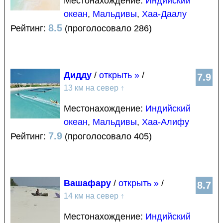
Местонахождение:
Индийский
океан
,
Мальдивы
,
Хаа-Даалу
8.5
Рейтинг:
(проголосовало 286)
Дидду
/
открыть »
/
7.9
13 км на север
↑
Местонахождение:
Индийский
океан
,
Мальдивы
,
Хаа-Алифу
7.9
Рейтинг:
(проголосовало 405)
Вашафару
/
открыть »
/
8.7
14 км на север
↑
Местонахождение:
Индийский