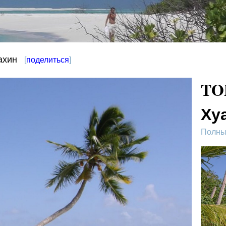
ахин
[
поделиться
]
TO
Ху
Полный