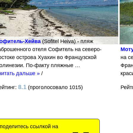
офитель-Хейва
(Sofitel Heiva) - пляж
аброшенного отеля Софитель на северо-
Мот
остоке острова Хуахин во Французской
на с
олинезии. По-факту пляжные …
Фран
читать дальше »
/
крас
8.1
ейтинг:
(проголосовало 1015)
Рейт
 поделитесь ссылкой на