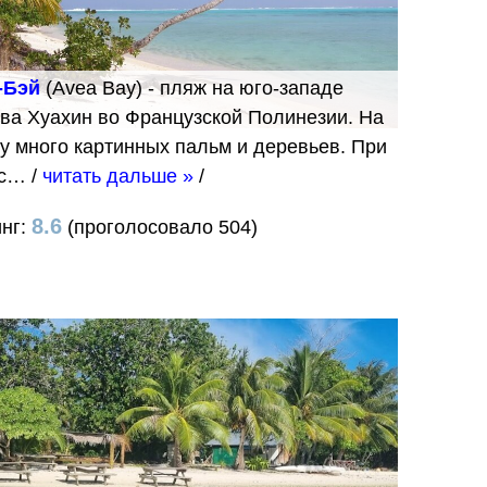
-Бэй
(Avea Bay) - пляж на юго-западе
ва Хуахин во Французской Полинезии. На
у много картинных пальм и деревьев. При
 с…
/
читать дальше »
/
8.6
инг:
(проголосовало 504)