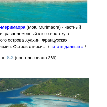
-Меримаора
(Motu Murimaora) - частный
в, расположенный к юго-востоку от
ого острова Хуахин, Французская
незия. Остров относи…
/
читать дальше »
/
8.2
инг:
(проголосовало 369)