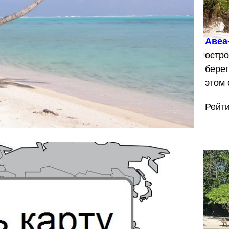
Авеа
остро
берег
этом
Рейт