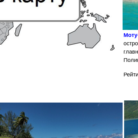
Моту
остро
главн
Поли
Рейт