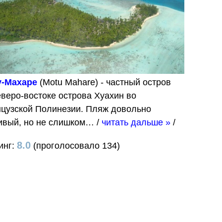
у-Махаре
(Motu Mahare) - частный остров
еверо-востоке острова Хуахин во
цузской Полинезии. Пляж довольно
ивый, но не слишком…
/
читать дальше »
/
8.0
инг:
(проголосовало 134)