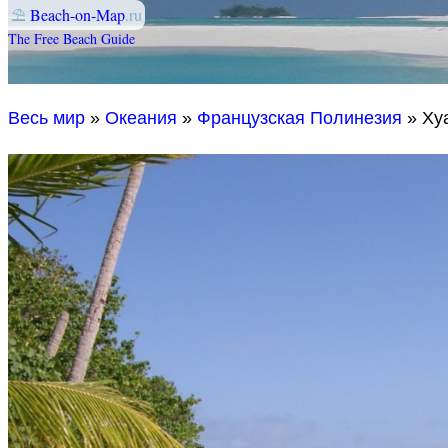
⛱
Beach-on-Map
.ru
The Free Beach Guide
Весь мир
»
Океания
»
Французская Полинезия
» Ху