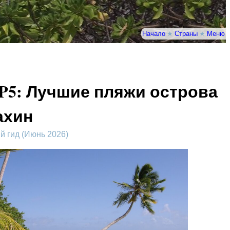
Начало
★
Страны
★
Меню
P5: Лучшие пляжи острова
ахин
 гид (Июнь 2026)