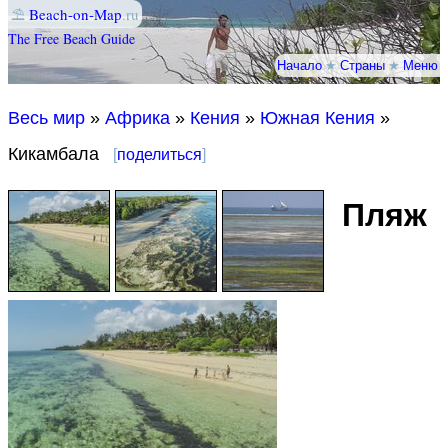
⛱
Beach-on-Map
.ru
The Free Beach Guide
Начало
★
Страны
★
Меню
Весь мир
»
Африка
»
Кения
»
Южная Кения
»
Кикамбала
[
поделиться
]
Пляж