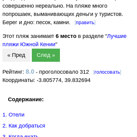
совершенно нереально. На пляже много
попрошаек, выманивающих деньги у туристов.
Берег и дно: песок, камни.
[
править
]
Этот пляж занимает
6
место
в разделе "
Лучшие
пляжи Южной Кении
"
« Пред
След »
8.0
Рейтинг:
- проголосовало 312
[
голосовать
]
Координаты:
-3.805774
,
39.832694
Содержание:
1. Отели
2. Как добраться
3. Когда ехать