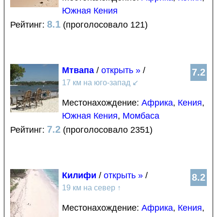
Южная Кения
8.1
Рейтинг:
(проголосовало 121)
Мтвапа
/
открыть »
/
7.2
17 км на юго-запад
↙
Местонахождение:
Африка
,
Кения
,
Южная Кения
,
Момбаса
7.2
Рейтинг:
(проголосовало 2351)
Килифи
/
открыть »
/
8.2
19 км на север
↑
Местонахождение:
Африка
,
Кения
,