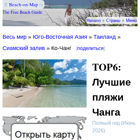
⛱
Beach-on-Map
.ru
The Free Beach Guide
Начало
★
Страны
★
Меню
Весь мир
»
Юго-Восточная Азия
»
Таиланд
»
Сиамский залив
» Ко-Чанг
[
поделиться
]
TOP6:
Лучшие
пляжи
Чанга
Полный гид (Июнь
2026)