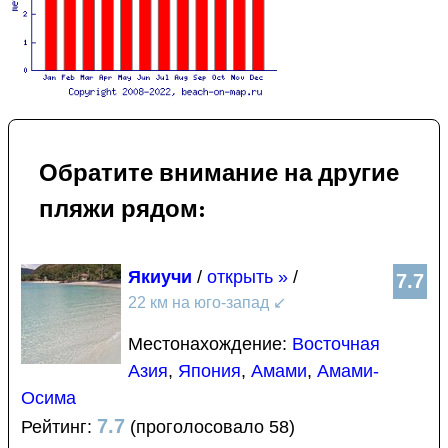
Обратите внимание на другие
пляжи рядом:
Якиучи
/
открыть »
/
7.7
22 км на юго-запад
↙
Местонахождение:
Восточная
Азия
,
Япония
,
Амами
,
Амами-
Осима
7.7
Рейтинг:
(проголосовало 58)