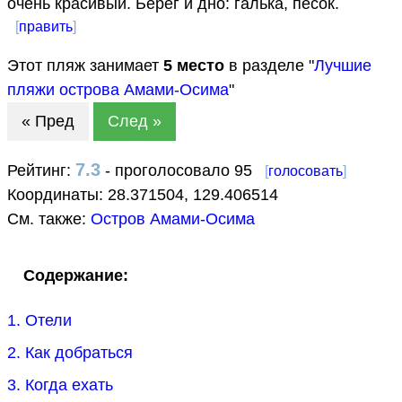
очень красивый. Берег и дно: галька, песок.
[
править
]
Этот пляж занимает
5
место
в разделе "
Лучшие
пляжи острова Амами-Осима
"
« Пред
След »
7.3
Рейтинг:
- проголосовало 95
[
голосовать
]
Координаты:
28.371504
,
129.406514
См. также:
Остров Амами-Осима
Содержание:
1. Отели
2. Как добраться
3. Когда ехать