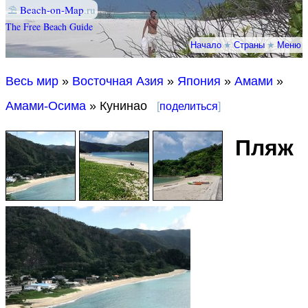
⛱
Beach-on-Map
.ru
The Free Beach Guide
Начало
★
Страны
★
Меню
Весь мир
»
Восточная Азия
»
Япония
»
Амами
»
Амами-Осима
» Кунинао
[
поделиться
]
Пляж