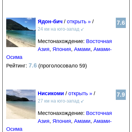
Ядон-бич
/
открыть »
/
7.6
24 км на юго-запад
↙
Местонахождение:
Восточная
Азия
,
Япония
,
Амами
,
Амами-
Осима
7.6
Рейтинг:
(проголосовало 59)
Нисикоми
/
открыть »
/
7.9
27 км на юго-запад
↙
Местонахождение:
Восточная
Азия
,
Япония
,
Амами
,
Амами-
Осима