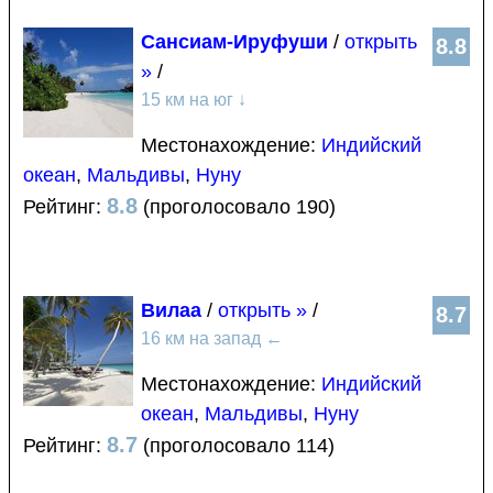
Сансиам-Ируфуши
/
открыть
8.8
»
/
15 км на юг
↓
Местонахождение:
Индийский
океан
,
Мальдивы
,
Нуну
8.8
Рейтинг:
(проголосовало 190)
Вилаа
/
открыть »
/
8.7
16 км на запад
←
Местонахождение:
Индийский
океан
,
Мальдивы
,
Нуну
8.7
Рейтинг:
(проголосовало 114)