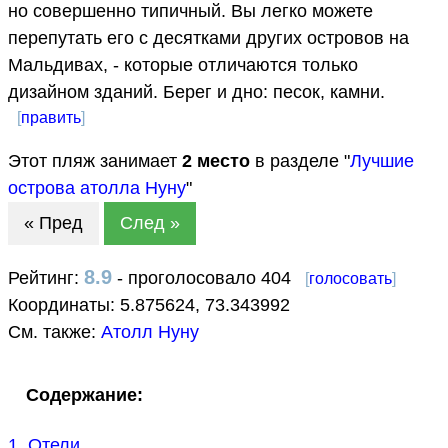
но совершенно типичный. Вы легко можете
перепутать его с десятками других островов на
Мальдивах, - которые отличаются только
дизайном зданий. Берег и дно: песок, камни.
[
править
]
Этот пляж занимает
2
место
в разделе "
Лучшие
острова атолла Нуну
"
« Пред
След »
8.9
Рейтинг:
- проголосовало 404
[
голосовать
]
Координаты:
5.875624
,
73.343992
См. также:
Атолл Нуну
Содержание:
1. Отели