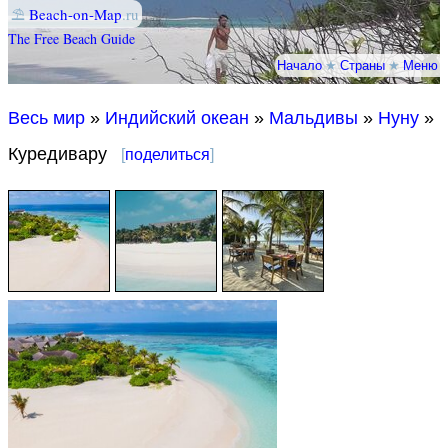
⛱
Beach-on-Map
.ru
The Free Beach Guide
Начало
★
Страны
★
Меню
Весь мир
»
Индийский океан
»
Мальдивы
»
Нуну
»
Куредивару
[
поделиться
]