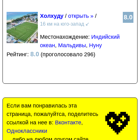
Холхуду
/
открыть »
/
8.0
16 км на юго-запад
↙
Местонахождение:
Индийский
океан
,
Мальдивы
,
Нуну
8.0
Рейтинг:
(проголосовало 296)
Если вам понравилась эта
💖
страница, пожалуйтса, поделитесь
ссылкой на нее в:
Вконтакте
,
Одноклассники
…либо на любом другом сайте