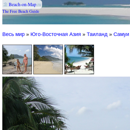
⛱
Beach-on-Map
.ru
The Free Beach Guide
Весь мир
»
Юго-Восточная Азия
»
Таиланд
»
Самуи