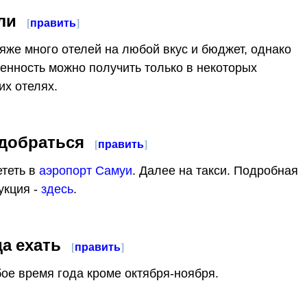
ли
[
править
]
яже много отелей на любой вкус и бюджет, однако
енность можно получить только в некоторых
их отелях.
 добраться
[
править
]
теть в
аэропорт Самуи
. Далее на такси. Подробная
укция -
здесь
.
да ехать
[
править
]
ое время года кроме октября-ноября.