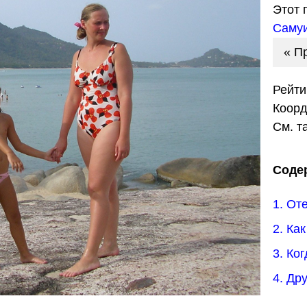
Этот 
Саму
« П
Рейти
Коор
См. т
Соде
1. От
2. Ка
3. Ко
4. Др