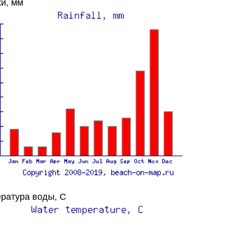
и, мм
ратура воды, C