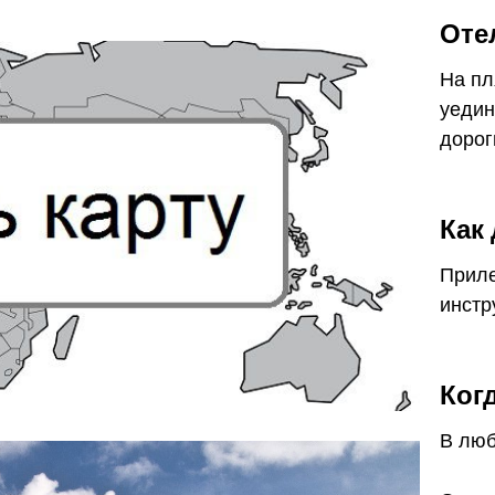
Оте
На пл
уедин
дорог
Как
Приле
инстр
Ког
В люб