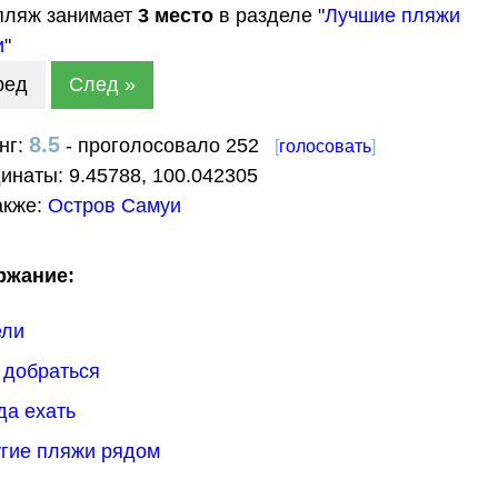
пляж занимает
3
место
в разделе "
Лучшие пляжи
и
"
ред
След »
8.5
нг:
- проголосовало 252
[
голосовать
]
динаты:
9.45788
,
100.042305
акже:
Остров Самуи
ржание:
ели
к добраться
гда ехать
угие пляжи рядом