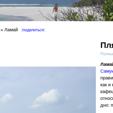
» Ламай
[
поделиться
]
Пл
Полный
Лама
Саму
прави
как и
кафеш
относ
дно: 