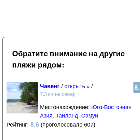
Обратите внимание на другие
пляжи рядом:
Чавенг
/
открыть »
/
8
7.3 км на север
↑
Местонахождение:
Юго-Восточная
Азия
,
Таиланд
,
Самуи
8.6
Рейтинг:
(проголосовало 607)