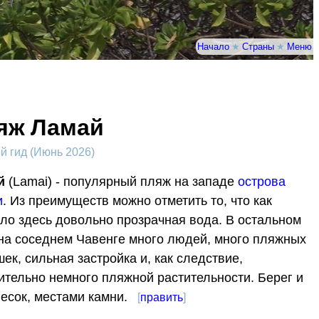
Начало
★
Страны
★
Меню
яж Ламай
 гид (Июнь 2026)
й
(Lamai) - популярный пляж на западе
острова
и
. Из преимуществ можно отметить то, что как
ло здесь довольно прозрачная вода. В остальном
 на соседнем Чавенге много людей, много пляжных
ек, сильная застройка и, как следствие,
ительно немного пляжной растительности. Берег и
песок, местами камни.
[
править
]