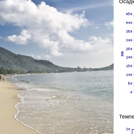
Осадк
Темпе