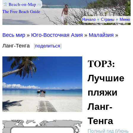
⛱
Beach-on-Map
.ru
The Free Beach Guide
Начало
★
Страны
★
Меню
Весь мир
»
Юго-Восточная Азия
»
Малайзия
»
Ланг-Тенга
[
поделиться
]
TOP3:
Лучшие
пляжи
Ланг-
Тенга
Полный гид (Июнь