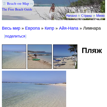
⛱
Beach-on-Map
.ru
The Free Beach Guide
Начало
★
Страны
★
Меню
Весь мир
»
Европа
»
Кипр
»
Айя-Напа
» Лимнара
[
поделиться
]
Пляж