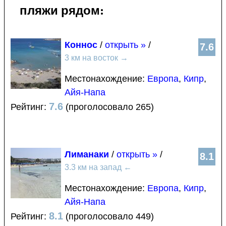
пляжи рядом:
Коннос
/
открыть »
/
7.6
3 км на восток
→
Местонахождение:
Европа
,
Кипр
,
Айя-Напа
7.6
Рейтинг:
(проголосовало 265)
Лиманаки
/
открыть »
/
8.1
3.3 км на запад
←
Местонахождение:
Европа
,
Кипр
,
Айя-Напа
8.1
Рейтинг:
(проголосовало 449)