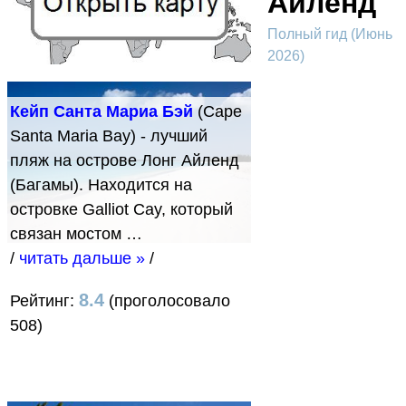
Айленд
Полный гид (Июнь
2026)
Кейп Санта Мариа Бэй
(Cape
Santa Maria Bay) - лучший
пляж на острове Лонг Айленд
(Багамы). Находится на
островке Galliot Cay, который
связан мостом …
/
читать дальше »
/
8.4
Рейтинг:
(проголосовало
508)