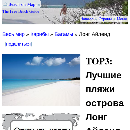
⛱
Beach-on-Map
.ru
The Free Beach Guide
Начало
★
Страны
★
Меню
Весь мир
»
Карибы
»
Багамы
» Лонг Айленд
[
поделиться
]
TOP3:
Лучшие
пляжи
острова
Лонг