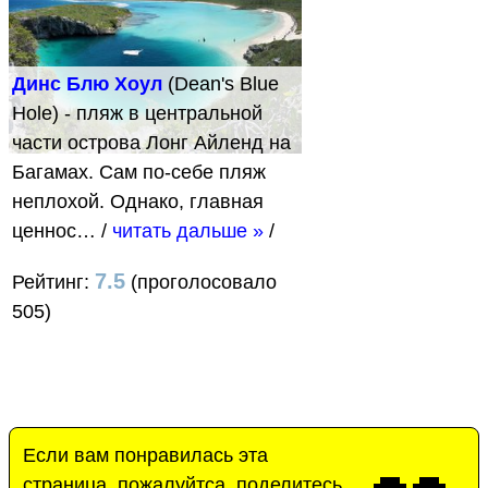
Динс Блю Хоул
(Dean's Blue
Hole) - пляж в центральной
части острова Лонг Айленд на
Багамах. Сам по-себе пляж
неплохой. Однако, главная
ценнос…
/
читать дальше »
/
7.5
Рейтинг:
(проголосовало
505)
Если вам понравилась эта
страница, пожалуйтса, поделитесь