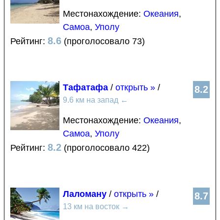
Местонахождение:
Океания
,
Самоа
,
Уполу
8.6
Рейтинг:
(проголосовало 73)
Тафатафа
/
открыть »
/
8.2
9.6 км на запад
←
Местонахождение:
Океания
,
Самоа
,
Уполу
8.2
Рейтинг:
(проголосовало 422)
Лаломану
/
открыть »
/
8.7
13 км на восток
→