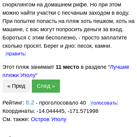
снорклингом на домашнем рифе. Но при этом
можно найти участки с песчаным заходом в воду.
При попытке попасть на пляж хоть пешком, хоть на
машине, с вас могут попросить деньги за вход.
Бороться с этим бесполезно, - просто заплатите
сколько просят. Берег и дно: песок, камни.
[
править
]
Этот пляж занимает
11
место
в разделе "
Лучшие
пляжи Уполу
"
« Пред
След »
8.2
Рейтинг:
- проголосовало 40
[
голосовать
]
Координаты:
-14.044445
,
-171.571998
См. также:
Остров Уполу