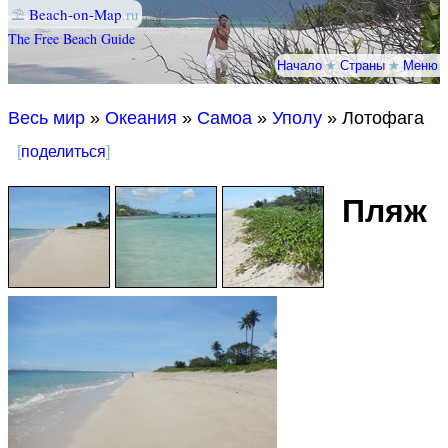
⛱
Beach-on-Map
.ru
The Free Beach Guide
Начало
★
Страны
★
Меню
Весь мир
»
Океания
»
Самоа
»
Уполу
» Лотофага
[
поделиться
]
Пляж