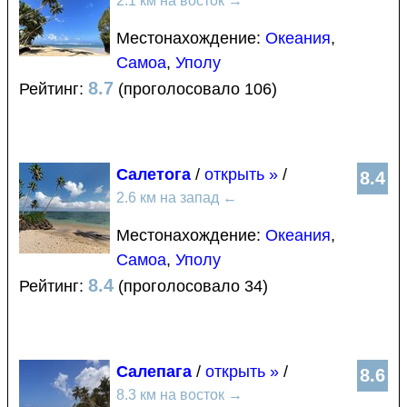
2.1 км на восток
→
Местонахождение:
Океания
,
Самоа
,
Уполу
8.7
Рейтинг:
(проголосовало 106)
Салетога
/
открыть »
/
8.4
2.6 км на запад
←
Местонахождение:
Океания
,
Самоа
,
Уполу
8.4
Рейтинг:
(проголосовало 34)
Салепага
/
открыть »
/
8.6
8.3 км на восток
→