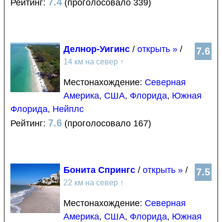
7.4
Рейтинг:
(проголосовало 339)
Делнор-Уигинс
/
открыть »
/
7.6
14 км на север
↑
Местонахождение:
Северная
Америка
,
США
,
Флорида
,
Южная
Флорида
,
Нейплс
7.6
Рейтинг:
(проголосовало 167)
Бонита Спрингс
/
открыть »
/
7.5
22 км на север
↑
Местонахождение:
Северная
Америка
,
США
,
Флорида
,
Южная