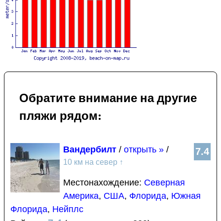
Обратите внимание на другие
пляжи рядом:
Вандербилт
/
открыть »
/
7.4
10 км на север
↑
Местонахождение:
Северная
Америка
,
США
,
Флорида
,
Южная
Флорида
,
Нейплс