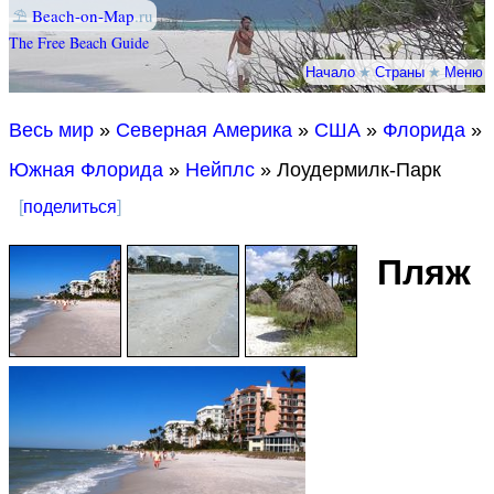
⛱
Beach-on-Map
.ru
The Free Beach Guide
Начало
★
Страны
★
Меню
Весь мир
»
Северная Америка
»
США
»
Флорида
»
Южная Флорида
»
Нейплс
» Лоудермилк-Парк
[
поделиться
]
Пляж