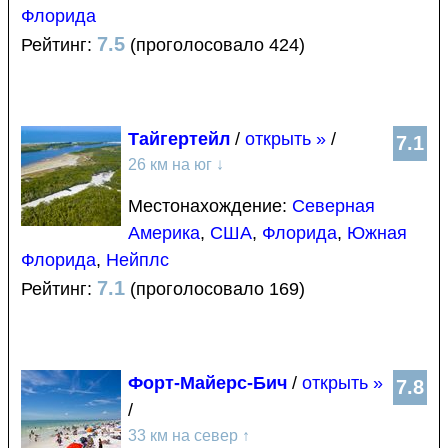
Флорида
7.5
Рейтинг:
(проголосовало 424)
Тайгертейл
/
открыть »
/
7.1
26 км на юг
↓
Местонахождение:
Северная
Америка
,
США
,
Флорида
,
Южная
Флорида
,
Нейплс
7.1
Рейтинг:
(проголосовало 169)
Форт-Майерс-Бич
/
открыть »
7.8
/
33 км на север
↑