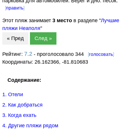
парковка для автомобилей. Берег и дно: песок.
[
править
]
Этот пляж занимает
3
место
в разделе "
Лучшие
пляжи Неаполя
"
« Пред
След »
7.2
Рейтинг:
- проголосовало 344
[
голосовать
]
Координаты:
26.162366
,
-81.810683
Содержание:
1. Отели
2. Как добраться
3. Когда ехать
4. Другие пляжи рядом