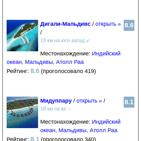
Дигали-Мальдивс
/
открыть »
8.6
/
18 км на юго-запад
↙
Местонахождение:
Индийский
океан
,
Мальдивы
,
Атолл Раа
8.6
Рейтинг:
(проголосовало 419)
Мидуппару
/
открыть »
/
8.1
18 км на юг
↓
Местонахождение:
Индийский
океан
,
Мальдивы
,
Атолл Раа
8.1
Рейтинг:
(проголосовало 340)