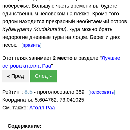
побережье. Большую часть времени вы будете
единственным человеком на пляже. Кроме того
рядом находится прекрасный необитаемый остров
Кудакурату (Kudakurathu)
, куда можно брать
недорогие дневные туры на лодке. Берег и дно:
песок.
[
править
]
Этот пляж занимает
2
место
в разделе "
Лучшие
острова атолла Раа
"
« Пред
След »
8.5
Рейтинг:
- проголосовало 359
[
голосовать
]
Координаты:
5.604762
,
73.041025
См. также:
Атолл Раа
Содержание: