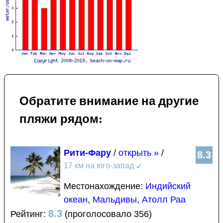
Обратите внимание на другие
пляжи рядом:
Рити-Фару
/
открыть »
/
8.3
17 км на юго-запад
↙
Местонахождение:
Индийский
океан
,
Мальдивы
,
Атолл Раа
8.3
Рейтинг:
(проголосовало 356)