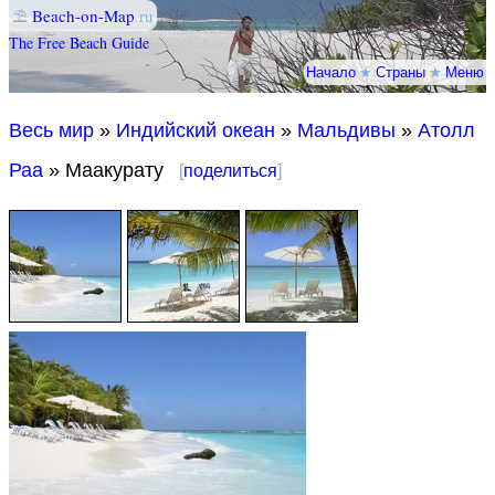
⛱
Beach-on-Map
.ru
The Free Beach Guide
Начало
★
Страны
★
Меню
Весь мир
»
Индийский океан
»
Мальдивы
»
Атолл
Раа
» Маакурату
[
поделиться
]