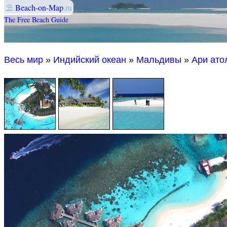
⛱
Beach-on-Map
.ru
The Free Beach Guide
Весь мир
»
Индийский океан
»
Мальдивы
»
Ари ато