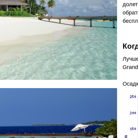
долет
обрат
беспл
Ког
Лучше
Grand
Осадк