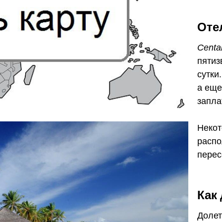
Оте
Centa
пятиз
сутки
а еще
запла
Некот
распо
перес
Как
Долет