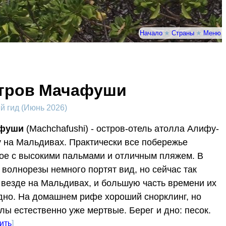
Начало
★
Страны
★
Меню
тров Мачафуши
 гид (Июнь 2026)
фуши
(Machchafushi) - остров-отель атолла Алифу-
 на Мальдивах. Практически все побережье
ое с высокими пальмами и отличным пляжем. В
 волнорезы немного портят вид, но сейчас так
 везде на Мальдивах, и большую часть времени их
дно. На домашнем рифе хороший снорклинг, но
лы естественно уже мертвые. Берег и дно: песок.
ить
]