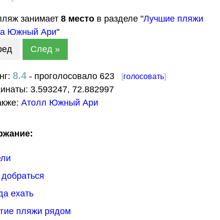
пляж занимает
8
место
в разделе "
Лучшие пляжи
ла Южный Ари
"
ред
След »
8.4
нг:
- проголосовало 623
[
голосовать
]
динаты:
3.593247
,
72.882997
акже:
Атолл Южный Ари
ржание:
ели
к добраться
гда ехать
угие пляжи рядом