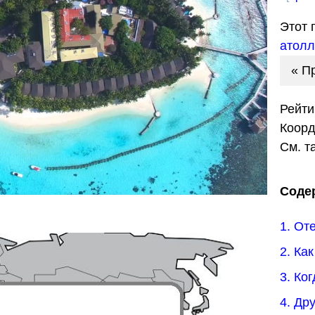
Этот 
атол
« П
Рейти
Коор
См. т
Соде
1. От
2. Ка
3. Ко
4. Др