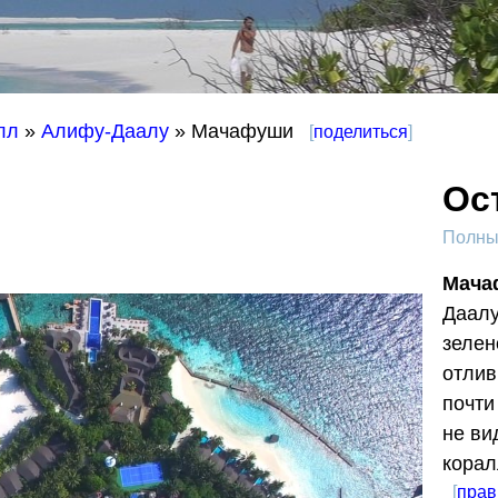
лл
»
Алифу-Даалу
» Мачафуши
[
поделиться
]
Ос
Полный
Мача
Даалу
зелен
отлив
почти
не ви
корал
[
прав