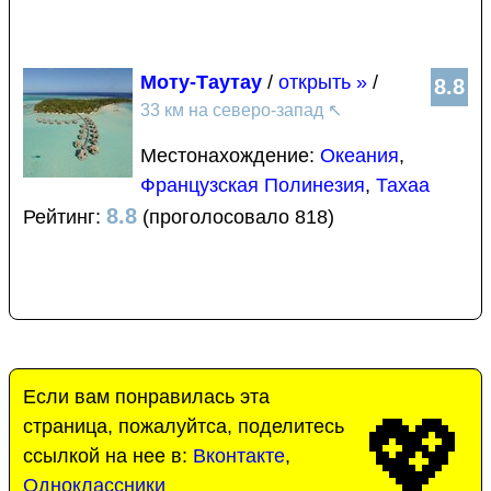
Моту-Таутау
/
открыть »
/
8.8
33 км на северо-запад
↖
Местонахождение:
Океания
,
Французская Полинезия
,
Тахаа
8.8
Рейтинг:
(проголосовало 818)
Если вам понравилась эта
💖
страница, пожалуйтса, поделитесь
ссылкой на нее в:
Вконтакте
,
Одноклассники