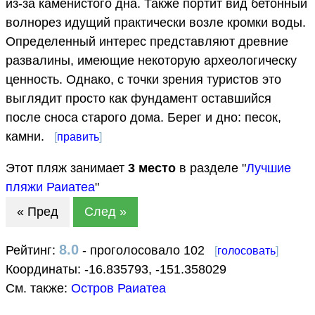
из-за каменистого дна. Также портит вид бетонный
волнорез идущий практически возле кромки воды.
Определенный интерес представляют древние
развалины, имеющие некоторую археологическу
ценность. Однако, с точки зрения туристов это
выглядит просто как фундамент оставшийся
после сноса старого дома. Берег и дно: песок,
камни.
[
править
]
Этот пляж занимает
3
место
в разделе "
Лучшие
пляжи Раиатеа
"
« Пред
След »
8.0
Рейтинг:
- проголосовало 102
[
голосовать
]
Координаты:
-16.835793
,
-151.358029
См. также:
Остров Раиатеа