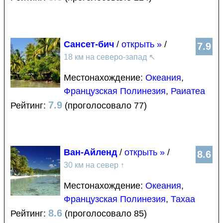
Сансет-бич
/
открыть »
/
7.9
18 км на северо-запад
↖
Местонахождение:
Океания
,
Французская Полинезия
,
Раиатеа
7.9
Рейтинг:
(проголосовало 77)
Ван-Айленд
/
открыть »
/
8.6
30 км на север
↑
Местонахождение:
Океания
,
Французская Полинезия
,
Тахаа
8.6
Рейтинг:
(проголосовало 85)