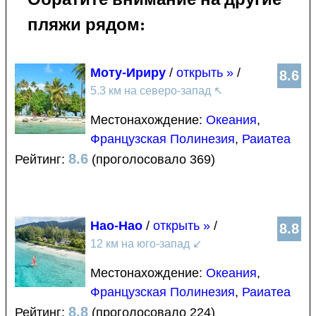
пляжи рядом:
Моту-Ириру
/
открыть »
/
8.6
5.3 км на северо-запад
↖
Местонахождение:
Океания
,
Французская Полинезия
,
Раиатеа
8.6
Рейтинг:
(проголосовало 369)
Нао-Нао
/
открыть »
/
8.8
12 км на юго-запад
↙
Местонахождение:
Океания
,
Французская Полинезия
,
Раиатеа
8.8
Рейтинг:
(проголосовало 224)