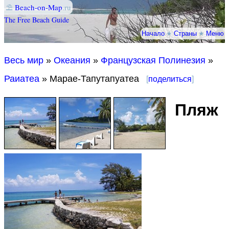
⛱
Beach-on-Map
.ru
The Free Beach Guide
Начало
★
Страны
★
Меню
Весь мир
»
Океания
»
Французская Полинезия
»
Раиатеа
» Марае-Тапутапуатеа
[
поделиться
]
Пляж