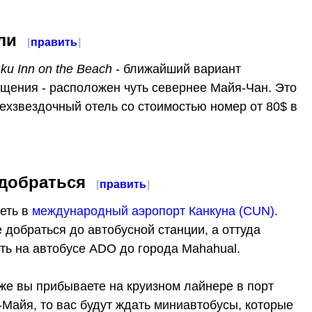
ли
[
править
]
ku Inn on the Beach
- ближайший вариант
щения - расположен чуть севернее Майя-Чан. Это
ехзвездочный отель со стоимостью номер от 80$ в
 добраться
[
править
]
еть в
международный аэропорт Канкуна (CUN)
.
 добраться до автобусной станции, а оттуда
ть на автобусе ADO до города Mahahual.
же вы прибываете на круизном лайнере в порт
-Майя, то вас будут ждать миниавтобусы, которые