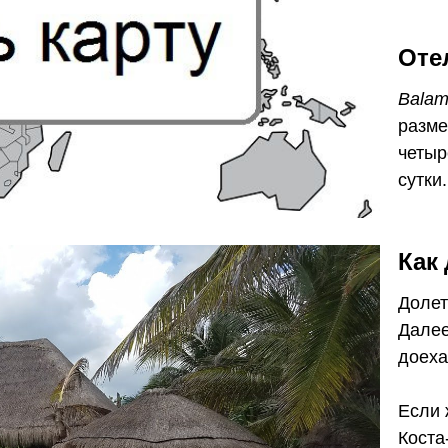
Оте
Balam
разме
четыр
сутки.
Как
Долет
Далее
доеха
Если 
Коста