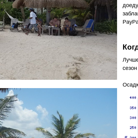
доеду
забла
PayPa
Ког
Лучше
сезон
Осадк