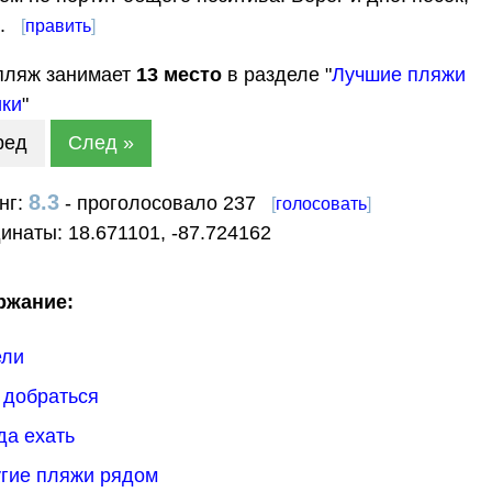
.
[
править
]
пляж занимает
13
место
в разделе "
Лучшие пляжи
ки
"
ред
След »
8.3
нг:
- проголосовало 237
[
голосовать
]
динаты:
18.671101
,
-87.724162
ржание:
ели
к добраться
гда ехать
угие пляжи рядом