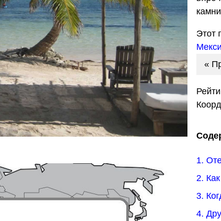
камни
Этот 
Мекси
« П
Рейти
Коор
Соде
1. От
2. Ка
3. Ко
4. Др