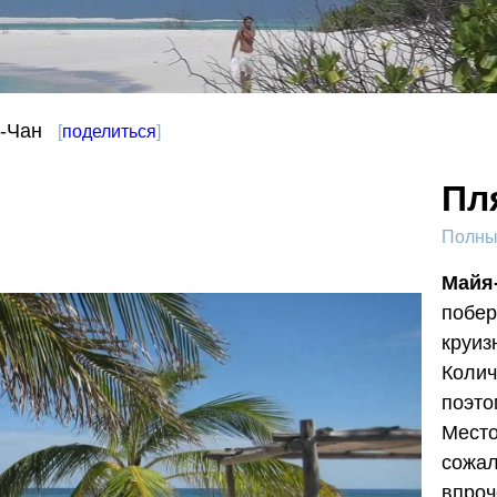
-Чан
[
поделиться
]
Пл
Полный
Майя
побер
круиз
Колич
поэто
Место
сожал
впроч