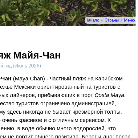
Начало
★
Страны
★
Меню
яж Майя-Чан
 гид (Июнь 2026)
-Чан
(Maya Chan) - частный пляж на Карибском
ежье Мексики ориентированный на туристов с
ных лайнеров, прибывающих в порт
Costa Maya
.
ество туристов ограничено администрацией,
му здесь никогда не бывает чрезмерной толпы.
 очень красивое и с отличным сервисом. К
ению, в воде обычно много водорослей, что
ем не портит общего позитива. Берег и дно: песок,