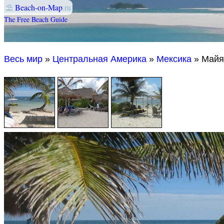
⛱
Beach-on-Map
.ru
The Free Beach Guide
Весь мир
»
Центральная Америка
»
Мексика
» Майя