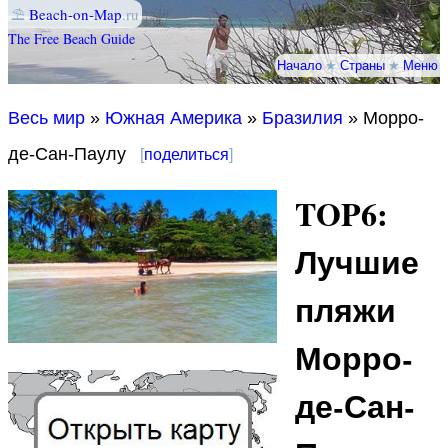
⛱
Beach-on-Map
.ru
The Free Beach Guide
Начало
★
Страны
★
Меню
Весь мир
»
Южная Америка
»
Бразилия
» Морро-
де-Сан-Паулу
[
поделиться
]
TOP6:
Лучшие
пляжи
Морро-
де-Сан-