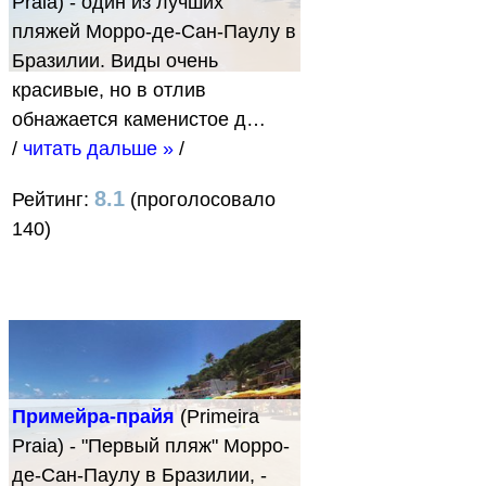
Praia) - один из лучших
пляжей Морро-де-Сан-Паулу в
Бразилии. Виды очень
красивые, но в отлив
обнажается каменистое д…
/
читать дальше »
/
8.1
Рейтинг:
(проголосовало
140)
Примейра-прайя
(Primeira
Praia) - "Первый пляж" Морро-
де-Сан-Паулу в Бразилии, -