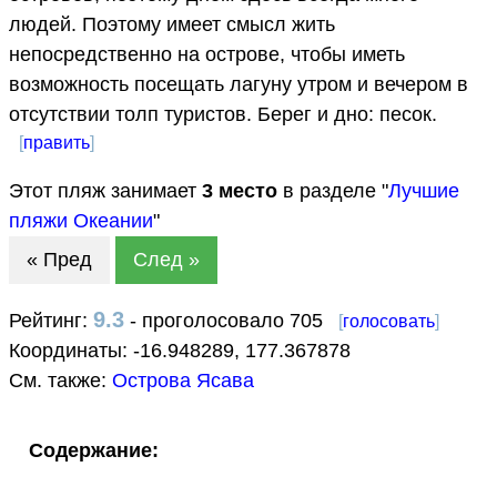
людей. Поэтому имеет смысл жить
непосредственно на острове, чтобы иметь
возможность посещать лагуну утром и вечером в
отсутствии толп туристов. Берег и дно: песок.
[
править
]
Этот пляж занимает
3
место
в разделе "
Лучшие
пляжи Океании
"
« Пред
След »
9.3
Рейтинг:
- проголосовало 705
[
голосовать
]
Координаты:
-16.948289
,
177.367878
См. также:
Острова Ясава
Содержание: