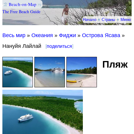
⛱
Beach-on-Map
.ru
The Free Beach Guide
Начало
★
Страны
★
Меню
Весь мир
»
Океания
»
Фиджи
»
Острова Ясава
»
Нануйя Лайлай
[
поделиться
]
Пляж