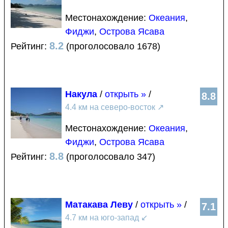
Местонахождение:
Океания
,
Фиджи
,
Острова Ясава
8.2
Рейтинг:
(проголосовало 1678)
Накула
/
открыть »
/
8.8
4.4 км на северо-восток
↗
Местонахождение:
Океания
,
Фиджи
,
Острова Ясава
8.8
Рейтинг:
(проголосовало 347)
Матакава Леву
/
открыть »
/
7.1
4.7 км на юго-запад
↙