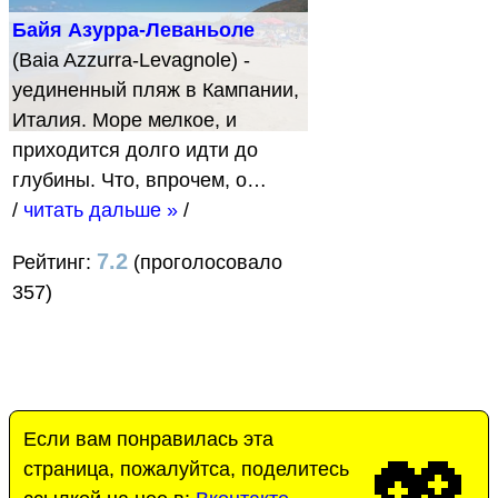
Байя Азурра-Леваньоле
(Baia Azzurra-Levagnole) -
уединенный пляж в Кампании,
Италия. Море мелкое, и
приходится долго идти до
глубины. Что, впрочем, о…
/
читать дальше »
/
7.2
Рейтинг:
(проголосовало
357)
Если вам понравилась эта
страница, пожалуйтса, поделитесь