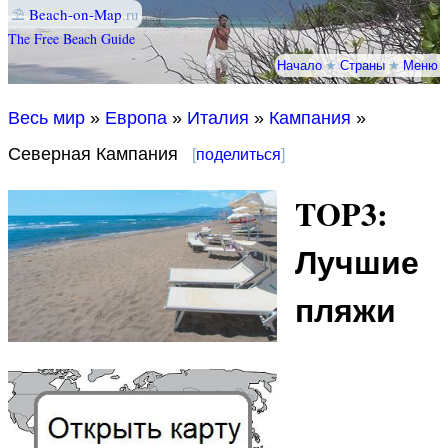
⛱
Beach-on-Map
.ru
The Free Beach Guide
Начало
★
Страны
★
Меню
Весь мир
»
Европа
»
Италия
»
Кампания
»
Северная Кампания
[
поделиться
]
TOP3:
Лучшие
пляжи