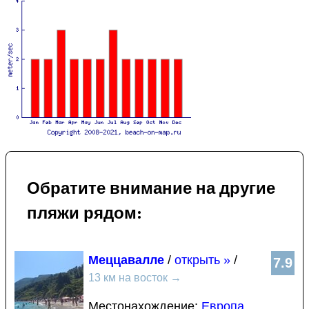
Обратите внимание на другие
пляжи рядом:
Меццавалле
/
открыть »
/
7.9
13 км на восток
→
Местонахождение:
Европа
,