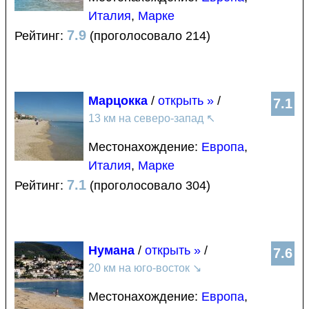
Италия
,
Марке
7.9
Рейтинг:
(проголосовало 214)
Марцокка
/
открыть »
/
7.1
13 км на северо-запад
↖
Местонахождение:
Европа
,
Италия
,
Марке
7.1
Рейтинг:
(проголосовало 304)
Нумана
/
открыть »
/
7.6
20 км на юго-восток
↘
Местонахождение:
Европа
,