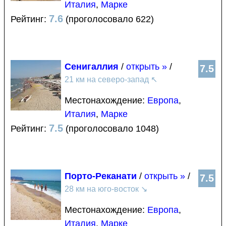
Италия
,
Марке
7.6
Рейтинг:
(проголосовало 622)
Сенигаллия
/
открыть »
/
7.5
21 км на северо-запад
↖
Местонахождение:
Европа
,
Италия
,
Марке
7.5
Рейтинг:
(проголосовало 1048)
Порто-Реканати
/
открыть »
/
7.5
28 км на юго-восток
↘
Местонахождение:
Европа
,
Италия
,
Марке