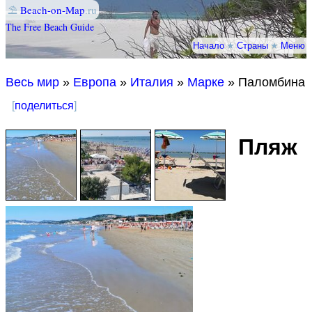
⛱
Beach-on-Map
.ru
The Free Beach Guide
Начало
★
Страны
★
Меню
Весь мир
»
Европа
»
Италия
»
Марке
» Паломбина
[
поделиться
]
Пляж