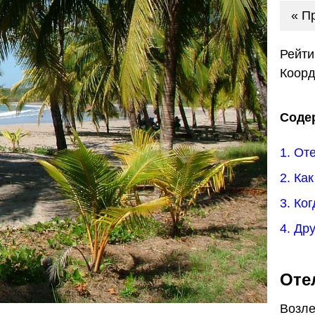
« П
Рейти
Коор
Соде
1. От
2. Ка
3. Ко
4. Др
Оте
Возле