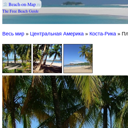
⛱
Beach-on-Map
.ru
The Free Beach Guide
Весь мир
»
Центральная Америка
»
Коста-Рика
» Пл