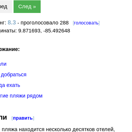
ред
След »
8.3
нг:
- проголосовало 288
[
голосовать
]
динаты:
9.871693
,
-85.492648
ржание:
ели
к добраться
гда ехать
угие пляжи рядом
ли
[
править
]
 пляжа находится несколько десятков отелей,