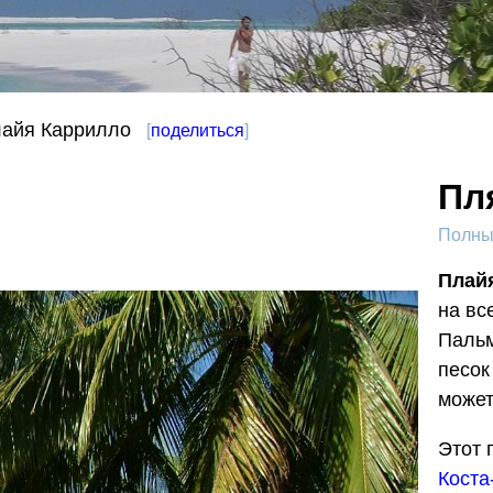
айя Каррилло
[
поделиться
]
Пл
Полный
Плай
на вс
Пальм
песок
может
Этот 
Коста