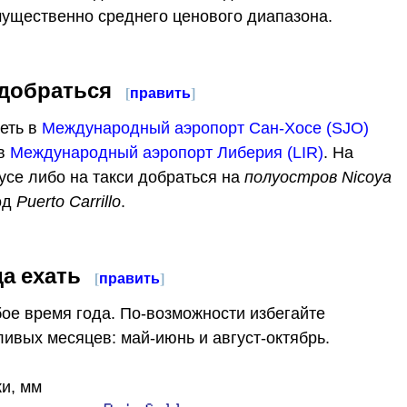
ущественно среднего ценового диапазона.
 добраться
[
править
]
еть в
Международный аэропорт Сан-Хосе (SJO)
 в
Международный аэропорт Либерия (LIR)
. На
усе либо на такси добраться на
полуостров Nicoya
од
Puerto Carrillo
.
да ехать
[
править
]
ое время года. По-возможности избегайте
ивых месяцев: май-июнь и август-октябрь.
и, мм