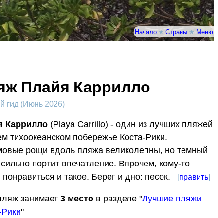
Начало
★
Страны
★
Меню
яж Плайя Каррилло
 гид (Июнь 2026)
я Каррилло
(Playa Carrillo) - один из лучших пляжей
ем тихоокеанском побережье Коста-Рики.
овые рощи вдоль пляжа великолепны, но темный
 сильно портит впечатление. Впрочем, кому-то
 понравиться и такое. Берег и дно: песок.
[
править
]
пляж занимает
3
место
в разделе "
Лучшие пляжи
-Рики
"