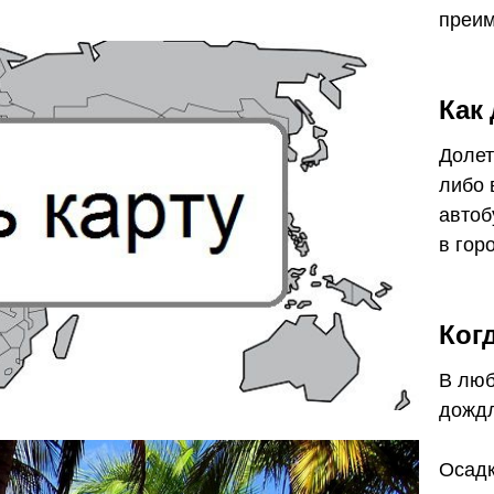
преим
Как
Долет
либо
автоб
в гор
Ког
В люб
дождл
Осадк