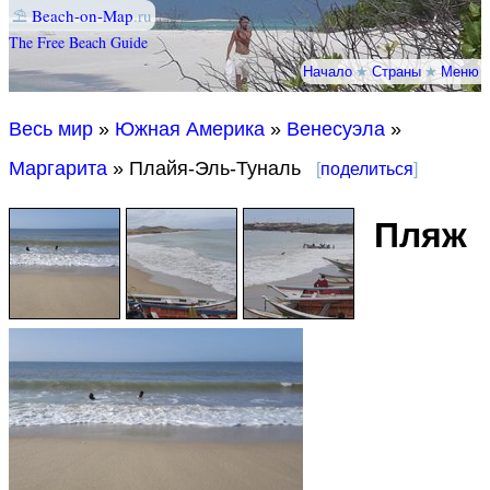
⛱
Beach-on-Map
.ru
The Free Beach Guide
Начало
★
Страны
★
Меню
Весь мир
»
Южная Америка
»
Венесуэла
»
Маргарита
» Плайя-Эль-Туналь
[
поделиться
]
Пляж