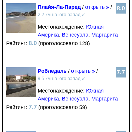
Плайя-Ла-Паред
/
открыть »
/
8.0
2.2 км на юго-запад
↙
Местонахождение:
Южная
Америка
,
Венесуэла
,
Маргарита
8.0
Рейтинг:
(проголосовало 128)
Робледаль
/
открыть »
/
7.7
9.5 км на юго-запад
↙
Местонахождение:
Южная
Америка
,
Венесуэла
,
Маргарита
7.7
Рейтинг:
(проголосовало 59)