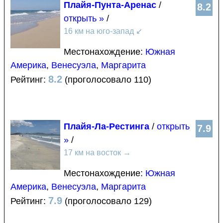
Плайя-Пунта-Аренас
/
8.2
открыть »
/
16 км на юго-запад
↙
Местонахождение:
Южная
Америка
,
Венесуэла
,
Маргарита
8.2
Рейтинг:
(проголосовало 110)
Плайя-Ла-Рестинга
/
открыть
7.9
»
/
17 км на восток
→
Местонахождение:
Южная
Америка
,
Венесуэла
,
Маргарита
7.9
Рейтинг:
(проголосовало 129)