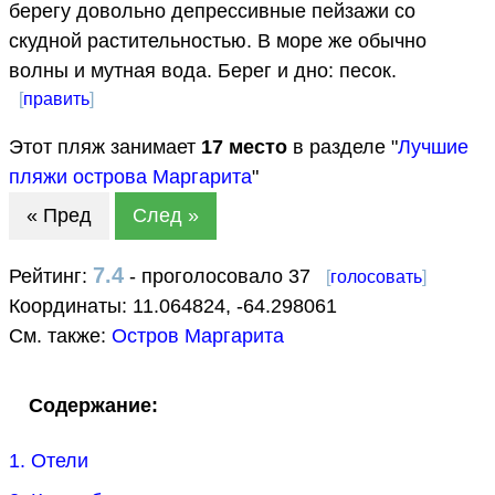
берегу довольно депрессивные пейзажи со
скудной растительностью. В море же обычно
волны и мутная вода. Берег и дно: песок.
[
править
]
Этот пляж занимает
17
место
в разделе "
Лучшие
пляжи острова Маргарита
"
« Пред
След »
7.4
Рейтинг:
- проголосовало 37
[
голосовать
]
Координаты:
11.064824
,
-64.298061
См. также:
Остров Маргарита
Содержание:
1. Отели