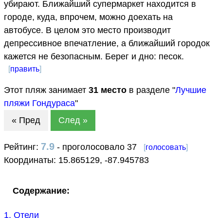
убирают. Ближайший супермаркет находится в
городе, куда, впрочем, можно доехать на
автобусе. В целом это место производит
депрессивное впечатление, а ближайший городок
кажется не безопасным. Берег и дно: песок.
[
править
]
Этот пляж занимает
31
место
в разделе "
Лучшие
пляжи Гондураса
"
« Пред
След »
7.9
Рейтинг:
- проголосовало 37
[
голосовать
]
Координаты:
15.865129
,
-87.945783
Содержание:
1. Отели