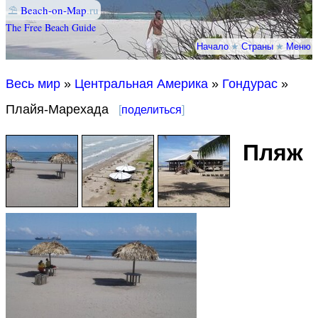
⛱
Beach-on-Map
.ru
The Free Beach Guide
Начало
★
Страны
★
Меню
Весь мир
»
Центральная Америка
»
Гондурас
»
Плайя-Марехада
[
поделиться
]
Пляж