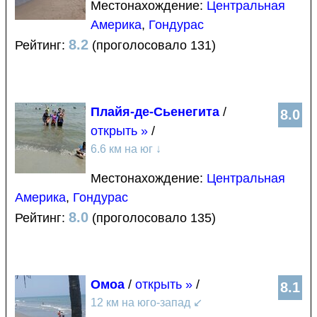
Местонахождение:
Центральная
Америка
,
Гондурас
8.2
Рейтинг:
(проголосовало 131)
Плайя-де-Сьенегита
/
8.0
открыть »
/
6.6 км на юг
↓
Местонахождение:
Центральная
Америка
,
Гондурас
8.0
Рейтинг:
(проголосовало 135)
Омоа
/
открыть »
/
8.1
12 км на юго-запад
↙