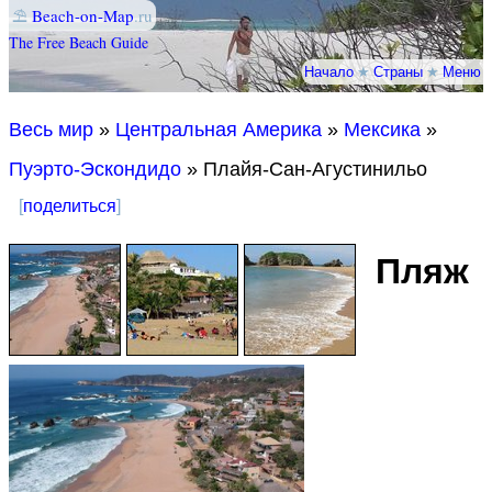
⛱
Beach-on-Map
.ru
The Free Beach Guide
Начало
★
Страны
★
Меню
Весь мир
»
Центральная Америка
»
Мексика
»
Пуэрто-Эскондидо
» Плайя-Сан-Агустинильо
[
поделиться
]
Пляж