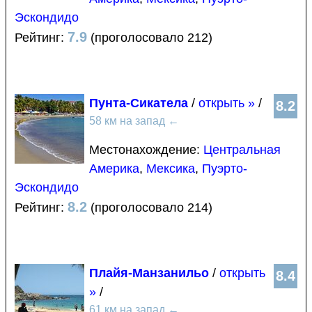
Эскондидо
7.9
Рейтинг:
(проголосовало 212)
Пунта-Сикатела
/
открыть »
/
8.2
58 км на запад
←
Местонахождение:
Центральная
Америка
,
Мексика
,
Пуэрто-
Эскондидо
8.2
Рейтинг:
(проголосовало 214)
Плайя-Манзанильо
/
открыть
8.4
»
/
61 км на запад
←