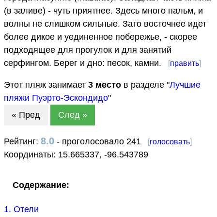
(в заливе) - чуть приятнее. Здесь много пальм, и
волны не слишком сильные. Зато восточнее идет
более дикое и уединенное побережье, - скорее
подходящее для прогулок и для занятий
серфингом. Берег и дно: песок, камни.
[
править
]
Этот пляж занимает
3
место
в разделе "
Лучшие
пляжи Пуэрто-Эскондидо
"
« Пред
След »
8.0
Рейтинг:
- проголосовало 241
[
голосовать
]
Координаты:
15.665337
,
-96.543789
Содержание:
1. Отели