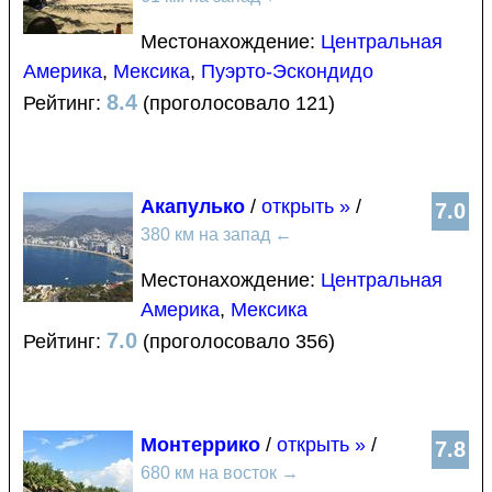
Местонахождение:
Центральная
Америка
,
Мексика
,
Пуэрто-Эскондидо
8.4
Рейтинг:
(проголосовало 121)
Акапулько
/
открыть »
/
7.0
380 км на запад
←
Местонахождение:
Центральная
Америка
,
Мексика
7.0
Рейтинг:
(проголосовало 356)
Монтеррико
/
открыть »
/
7.8
680 км на восток
→