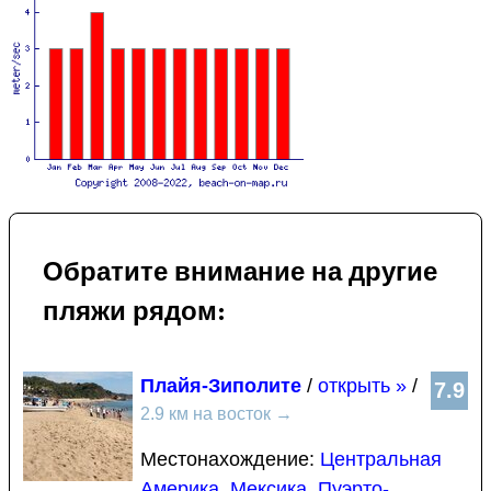
Обратите внимание на другие
пляжи рядом:
Плайя-Зиполите
/
открыть »
/
7.9
2.9 км на восток
→
Местонахождение:
Центральная
Америка
,
Мексика
,
Пуэрто-