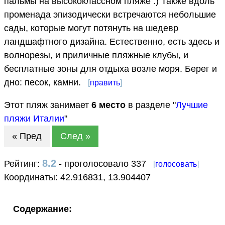
пальмы на высококлассном пляже :) Также вдоль
променада эпизодически встречаются небольшие
сады, которые могут потянуть на шедевр
ландшафтного дизайна. Естественно, есть здесь и
волнорезы, и приличные пляжные клубы, и
бесплатные зоны для отдыха возле моря. Берег и
дно: песок, камни.
[
править
]
Этот пляж занимает
6
место
в разделе "
Лучшие
пляжи Италии
"
« Пред
След »
8.2
Рейтинг:
- проголосовало 337
[
голосовать
]
Координаты:
42.916831
,
13.904407
Содержание: