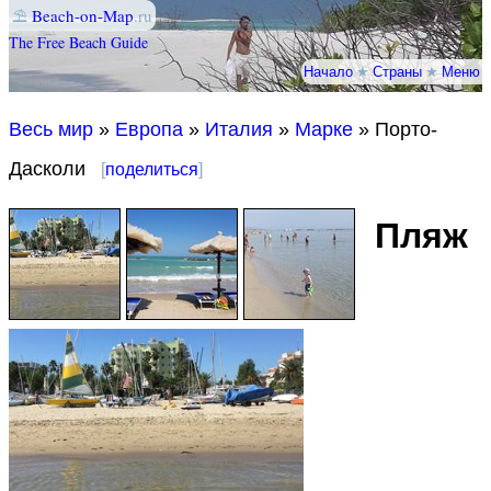
⛱
Beach-on-Map
.ru
The Free Beach Guide
Начало
★
Страны
★
Меню
Весь мир
»
Европа
»
Италия
»
Марке
» Порто-
Дасколи
[
поделиться
]
Пляж