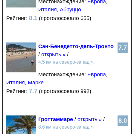
Местонахождение:
Европа
,
Италия
,
Абруццо
8.1
Рейтинг:
(проголосовало 655)
Сан-Бенедетто-дель-Тронто
7.7
/
открыть »
/
4.5 км на северо-запад
↖
Местонахождение:
Европа
,
Италия
,
Марке
7.7
Рейтинг:
(проголосовало 992)
Гроттаммаре
/
открыть »
/
8.0
8.6 км на северо-запад
↖