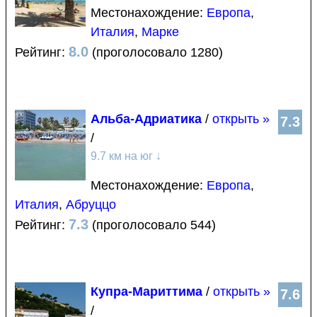
Местонахождение:
Европа
,
Италия
,
Марке
8.0
Рейтинг:
(проголосовало 1280)
Альба-Адриатика
/
открыть »
7.3
/
9.7 км на юг
↓
Местонахождение:
Европа
,
Италия
,
Абруццо
7.3
Рейтинг:
(проголосовало 544)
Купра-Мариттима
/
открыть »
7.6
/