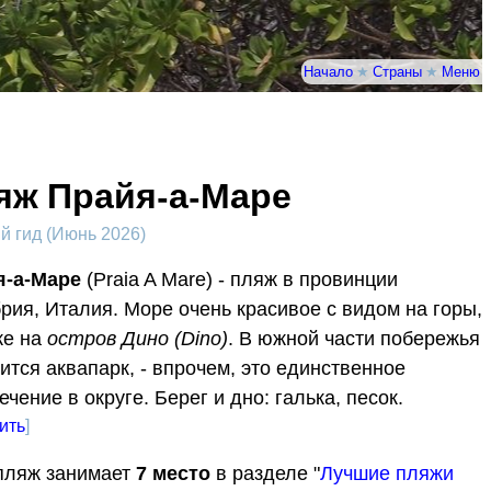
Начало
★
Страны
★
Меню
яж Прайя-а-Маре
 гид (Июнь 2026)
я-а-Маре
(Praia A Mare) - пляж в провинции
рия, Италия. Море очень красивое с видом на горы,
же на
остров Дино (Dino)
. В южной части побережья
ится аквапарк, - впрочем, это единственное
ечение в округе. Берег и дно: галька, песок.
ить
]
пляж занимает
7
место
в разделе "
Лучшие пляжи