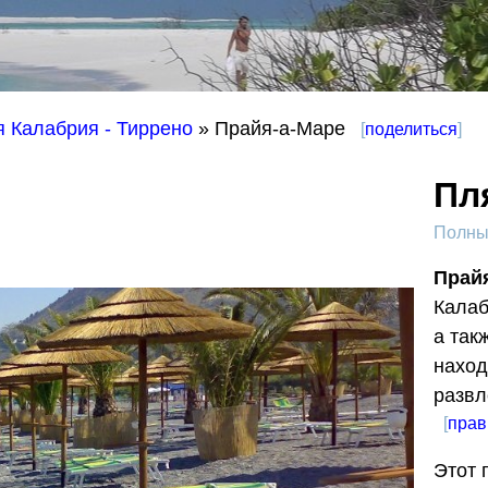
 Калабрия - Тиррено
» Прайя-а-Маре
[
поделиться
]
Пл
Полный
Прай
Калаб
а так
наход
развл
[
прав
Этот 