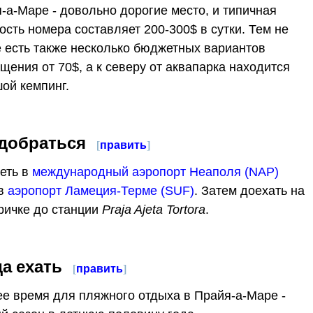
-а-Маре - довольно дорогие место, и типичная
ость номера составляет 200-300$ в сутки. Тем не
 есть также несколько бюджетных вариантов
щения от 70$, а к северу от аквапарка находится
ой кемпинг.
 добраться
[
править
]
еть в
международный аэропорт Неаполя (NAP)
 в
аэропорт Ламеция-Терме (SUF)
. Затем доехать на
ричке до станции
Praja Ajeta Tortora
.
да ехать
[
править
]
е время для пляжного отдыха в Прайя-а-Маре -