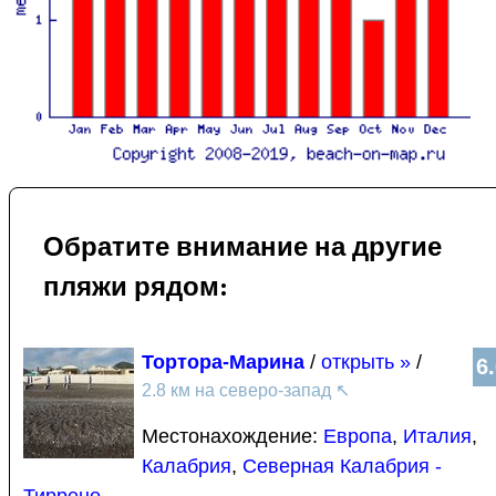
Обратите внимание на другие
пляжи рядом:
Тортора-Марина
/
открыть »
/
6
2.8 км на северо-запад
↖
Местонахождение:
Европа
,
Италия
,
Калабрия
,
Северная Калабрия -
Тиррено