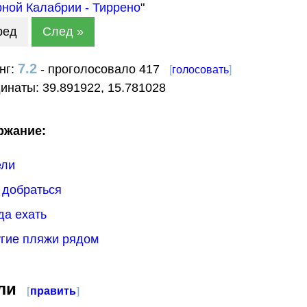
ной Калабрии - Тиррено
"
ред
След »
7.2
нг:
- проголосовало 417
[
голосовать
]
динаты:
39.891922
,
15.781028
ржание:
ели
к добраться
гда ехать
угие пляжи рядом
ли
[
править
]