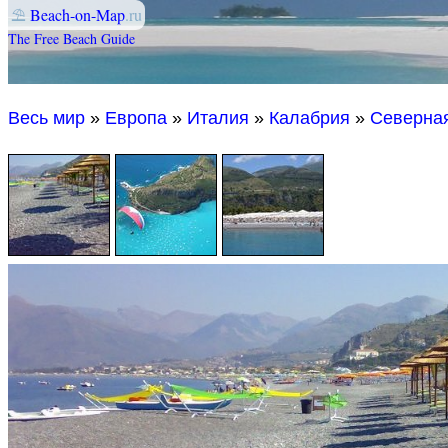
⛱
Beach-on-Map
.ru
The Free Beach Guide
Весь мир
»
Европа
»
Италия
»
Калабрия
»
Северная