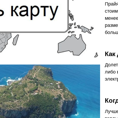
Прайя
стоим
менее
разме
больш
Как
Долет
либо
элект
Ког
Лучше