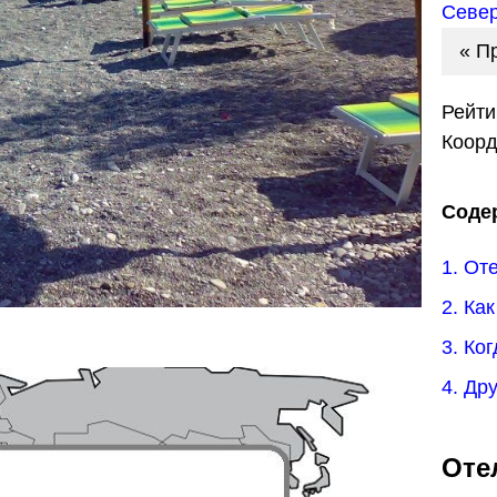
Север
« П
Рейти
Коор
Соде
1. От
2. Ка
3. Ко
4. Др
Оте