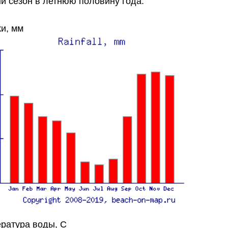
й сезон в летнюю половину года.
и, мм
ратура воды, C