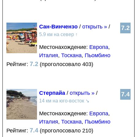
Сан-Винчензо
/
открыть »
/
7.2
5.9 км на север
↑
Местонахождение:
Европа
,
Италия
,
Тоскана
,
Пьомбино
7.2
Рейтинг:
(проголосовало 403)
Стерпайа
/
открыть »
/
7.4
14 км на юго-восток
↘
Местонахождение:
Европа
,
Италия
,
Тоскана
,
Пьомбино
7.4
Рейтинг:
(проголосовало 210)