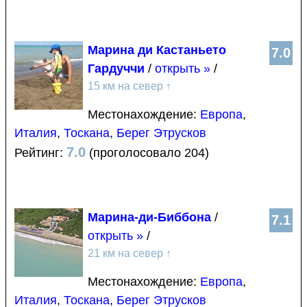
Марина ди Кастаньето
7.0
Гардуччи
/
открыть »
/
15 км на север
↑
Местонахождение:
Европа
,
Италия
,
Тоскана
,
Берег Этрусков
7.0
Рейтинг:
(проголосовало 204)
Марина-ди-Биббона
/
7.1
открыть »
/
21 км на север
↑
Местонахождение:
Европа
,
Италия
,
Тоскана
,
Берег Этрусков