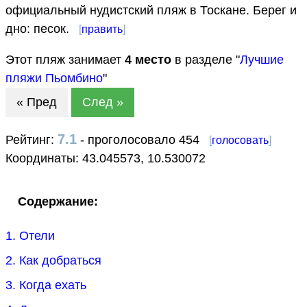
официальный нудистский пляж в Тоскане. Берег и
дно: песок.
[
править
]
Этот пляж занимает
4
место
в разделе "
Лучшие
пляжи Пьомбино
"
« Пред
След »
7.1
Рейтинг:
- проголосовало 454
[
голосовать
]
Координаты:
43.045573
,
10.530072
Содержание:
1. Отели
2. Как добраться
3. Когда ехать