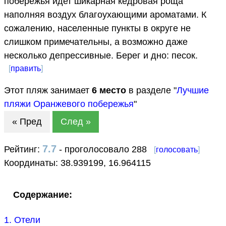
побережья идет шикарная кедровая роща
наполняя воздух благоухающими ароматами. К
сожалению, населенные пункты в округе не
слишком примечательны, а возможно даже
несколько депрессивные. Берег и дно: песок.
[
править
]
Этот пляж занимает
6
место
в разделе "
Лучшие
пляжи Оранжевого побережья
"
« Пред
След »
7.7
Рейтинг:
- проголосовало 288
[
голосовать
]
Координаты:
38.939199
,
16.964115
Содержание:
1. Отели