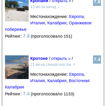
Кропани
/
открыть »
/
7.8
13 км на запад
←
Местонахождение:
Европа
,
Италия
,
Калабрия
,
Оранжевое
побережье
7.8
Рейтинг:
(проголосовало 151)
Кротоне
/
открыть »
/
7.4
21 км на северо-восток
↗
Местонахождение:
Европа
,
Италия
,
Калабрия
,
Восточная
Калабрия
7.4
Рейтинг:
(проголосовало 1133)