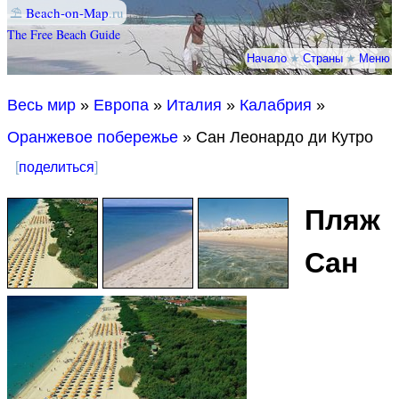
⛱
Beach-on-Map
.ru
The Free Beach Guide
Начало
★
Страны
★
Меню
Весь мир
»
Европа
»
Италия
»
Калабрия
»
Оранжевое побережье
» Сан Леонардо ди Кутро
[
поделиться
]
Пляж
Сан