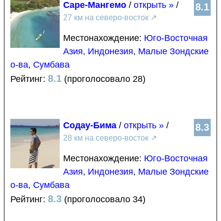
Саре-Мангемо
/
открыть »
/
8.1
27 км на северо-восток
↗
Местонахождение:
Юго-Восточная
Азия
,
Индонезия
,
Малые Зондские
о-ва
,
Сумбава
8.1
Рейтинг:
(проголосовало 28)
Содау-Бима
/
открыть »
/
8.3
28 км на северо-восток
↗
Местонахождение:
Юго-Восточная
Азия
,
Индонезия
,
Малые Зондские
о-ва
,
Сумбава
8.3
Рейтинг:
(проголосовало 34)