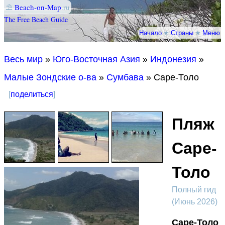
⛱
Beach-on-Map
.ru
The Free Beach Guide
Начало
★
Страны
★
Меню
Весь мир
»
Юго-Восточная Азия
»
Индонезия
»
Малые Зондские о-ва
»
Сумбава
» Саре-Толо
[
поделиться
]
Пляж
Саре-
Толо
Полный гид
(Июнь 2026)
Саре-Толо