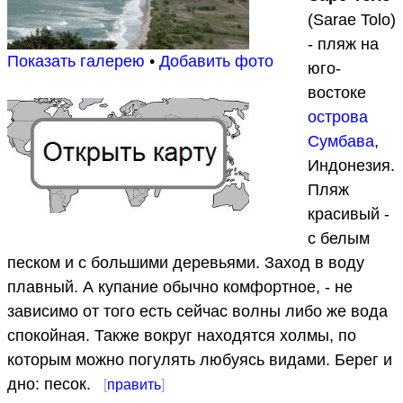
(Sarae Tolo)
- пляж на
Показать галерею
•
Добавить фото
юго-
востоке
острова
Сумбава
,
Индонезия.
Пляж
красивый -
с белым
песком и с большими деревьями. Заход в воду
плавный. А купание обычно комфортное, - не
зависимо от того есть сейчас волны либо же вода
спокойная. Также вокруг находятся холмы, по
которым можно погулять любуясь видами. Берег и
дно: песок.
[
править
]