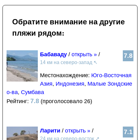
Обратите внимание на другие
пляжи рядом:
Бабаваду
/
открыть »
/
7.8
14 км на северо-запад
↖
Местонахождение:
Юго-Восточная
Азия
,
Индонезия
,
Малые Зондские
о-ва
,
Сумбава
7.8
Рейтинг:
(проголосовало 26)
Ларити
/
открыть »
/
7.1
24 км на северо-восток
↗