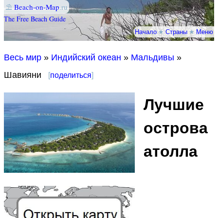
⛱
Beach-on-Map
.ru
The Free Beach Guide
Начало
★
Страны
★
Меню
Весь мир
»
Индийский океан
»
Мальдивы
»
Шавияни
[
поделиться
]
Лучшие
острова
атолла