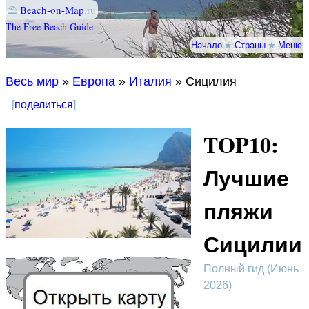
⛱
Beach-on-Map
.ru
The Free Beach Guide
Начало
★
Страны
★
Меню
Весь мир
»
Европа
»
Италия
» Сицилия
[
поделиться
]
TOP10:
Лучшие
пляжи
Сицилии
Полный гид (Июнь
2026)