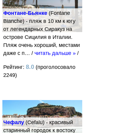
Фонтане-Бьянке
(Fontane
Bianche) - пляж в 10 км к югу
от легендарных Сиракуз на
острове Сицилия в Италии.
Пляж очень хороший, местами
даже с п…
/
читать дальше »
/
8.0
Рейтинг:
(проголосовало
2249)
Чефалу
(Cefalu) - красивый
старинный городок к востоку