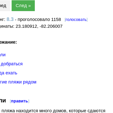
ред
След »
8.3
нг:
- проголосовало 1158
[
голосовать
]
динаты:
23.180912
,
-82.206007
ржание:
ели
к добраться
гда ехать
угие пляжи рядом
ли
[
править
]
 пляжа находится много домов, которые сдаются