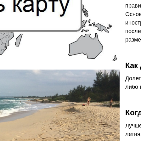
прави
Основ
иност
после
разме
Как
Долет
либо 
Ког
Лучше
летня