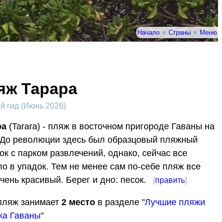
Начало
★
Страны
★
Меню
яж Тарара
 гид (Июнь 2026)
ра
(Tarara) - пляж в восточном пригороде Гаваны на
 До революции здесь был образцовый пляжный
ок с парком развлечений, однако, сейчас все
о в упадок. Тем не менее сам по-себе пляж все
чень красивый. Берег и дно: песок.
[
править
]
пляж занимает
2
место
в разделе "
Лучшие пляжи
ка Гаваны
"