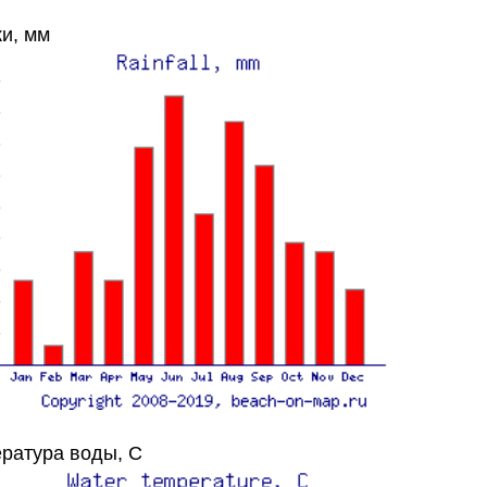
и, мм
ратура воды, C