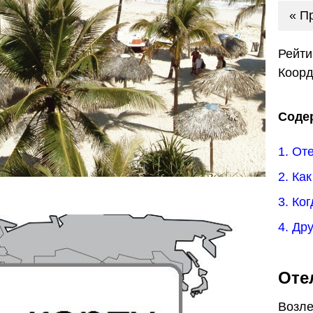
« П
Рейти
Коор
Соде
1. От
2. Ка
3. Ко
4. Др
Оте
Возле