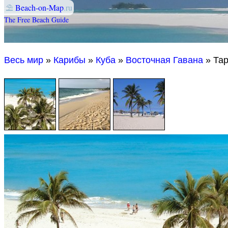
⛱
Beach-on-Map
.ru
The Free Beach Guide
Весь мир
»
Карибы
»
Куба
»
Восточная Гавана
» Та