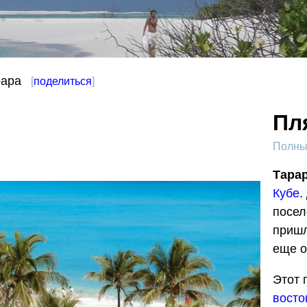
рара
[
поделиться
]
Пл
Полный
Тара
Кубе
.
посел
пришл
еще о
Этот 
восто