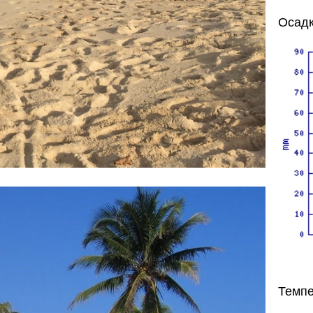
Осадк
Темпе