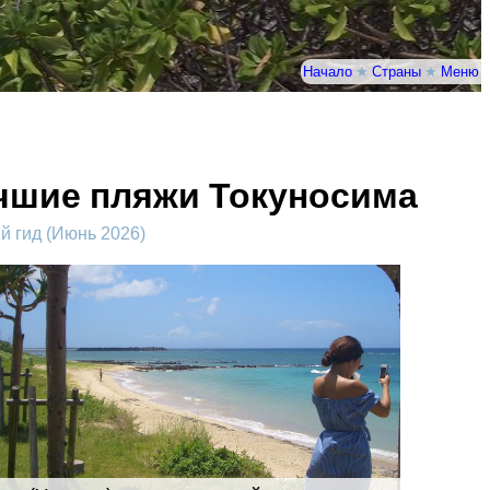
Начало
★
Страны
★
Меню
чшие пляжи Токуносима
 гид (Июнь 2026)