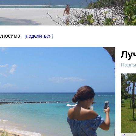
куносима
[
поделиться
]
Лу
Полный