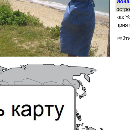
Йона
остро
как Y
прия
Рейт