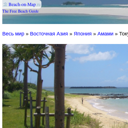
⛱
Beach-on-Map
.ru
The Free Beach Guide
Весь мир
»
Восточная Азия
»
Япония
»
Амами
» То