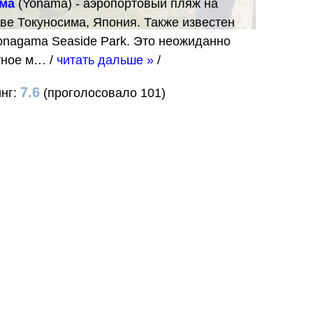
ма
(Yonama) - аэропортовый пляж на
ве Токуносима, Япония. Также известен
onagama Seaside Park. Это неожиданно
тное м…
/
читать дальше »
/
7.6
инг:
(проголосовало 101)