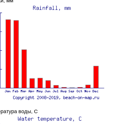
и, мм
ратура воды, C