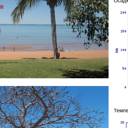
Осадк
Темпе