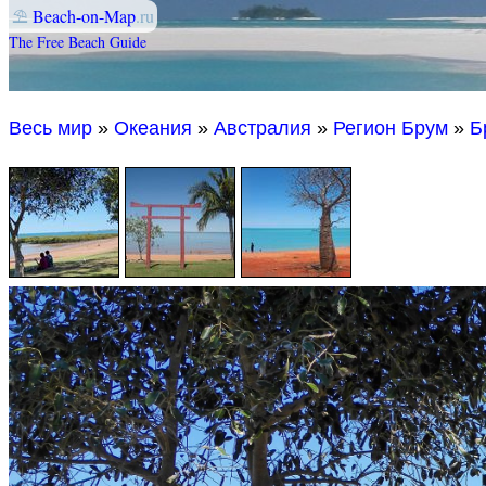
⛱
Beach-on-Map
.ru
The Free Beach Guide
Весь мир
»
Океания
»
Австралия
»
Регион Брум
»
Б