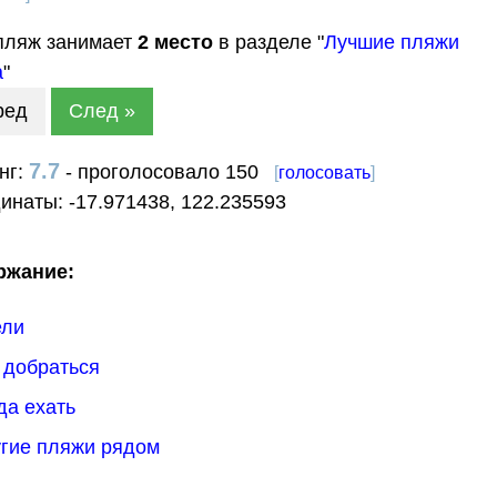
пляж занимает
2
место
в разделе "
Лучшие пляжи
а
"
ред
След »
7.7
нг:
- проголосовало 150
[
голосовать
]
динаты:
-17.971438
,
122.235593
ржание:
ели
к добраться
гда ехать
угие пляжи рядом