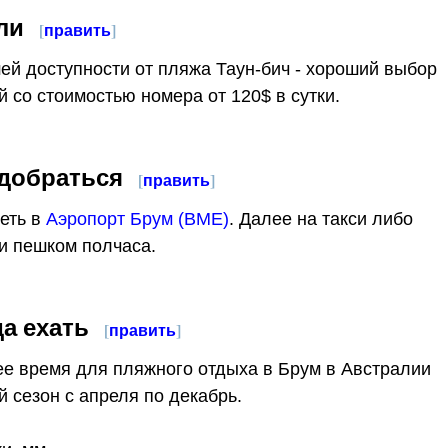
ли
[
править
]
ей доступности от пляжа Таун-бич - хороший выбор
й со стоимостью номера от 120$ в сутки.
 добраться
[
править
]
еть в
Аэропорт Брум (BME)
. Далее на такси либо
и пешком полчаса.
да ехать
[
править
]
е время для пляжного отдыха в Брум в Австралии
ой сезон с апреля по декабрь.