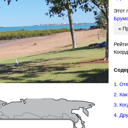
Этот 
Брум
« П
Рейти
Коор
Соде
1. От
2. Ка
3. Ко
4. Др