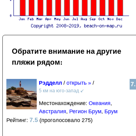
Обратите внимание на другие
пляжи рядом:
Рэдделл
/
открыть »
/
7
5 км на юго-запад
↙
Местонахождение:
Океания
,
Австралия
,
Регион Брум
,
Брум
7.5
Рейтинг:
(проголосовало 275)