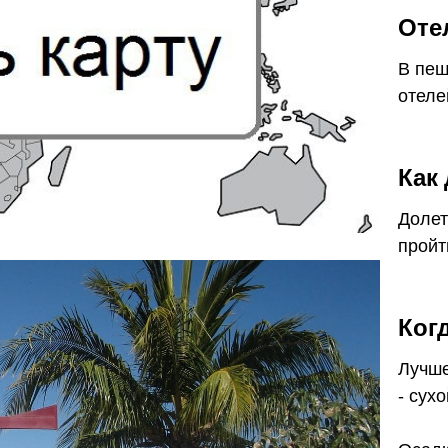
Оте
В пеш
отеле
Как
Долет
пройт
Ког
Лучше
- сух