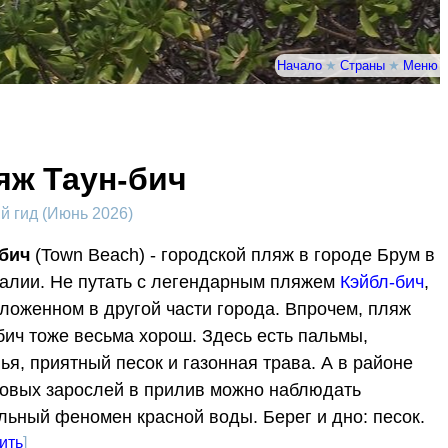
Начало
★
Страны
★
Меню
яж Таун-бич
 гид (Июнь 2026)
бич
(Town Beach) - городской пляж в городе Брум в
алии. Не путать с легендарным пляжем
Кэйбл-бич
,
ложенном в другой части города. Впрочем, пляж
бич тоже весьма хорош. Здесь есть пальмы,
ья, приятный песок и газонная трава. А в районе
овых зарослей в прилив можно наблюдать
льный феномен красной воды. Берег и дно: песок.
ить
]