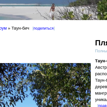
рум
» Таун-бич
[
поделиться
]
Пл
Полный
Таун-
Австр
распо
Таун-
дерев
мангр
уника
[
прав