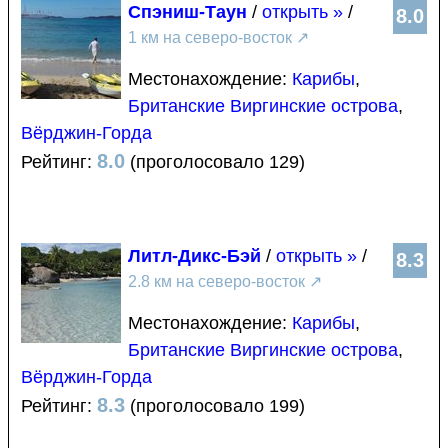
Спэниш-Таун
/
открыть »
/
8.0
1 км на северо-восток
↗
Местонахождение:
Карибы
,
Британские Виргинские острова
,
Вёрджин-Горда
8.0
Рейтинг:
(проголосовало 129)
Литл-Дикс-Бэй
/
открыть »
/
8.3
2.8 км на северо-восток
↗
Местонахождение:
Карибы
,
Британские Виргинские острова
,
Вёрджин-Горда
8.3
Рейтинг:
(проголосовало 199)