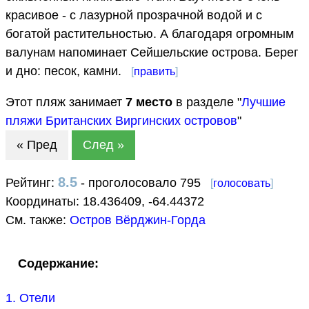
красивое - с лазурной прозрачной водой и с
богатой растительностью. А благодаря огромным
валунам напоминает Сейшельские острова. Берег
и дно: песок, камни.
[
править
]
Этот пляж занимает
7
место
в разделе "
Лучшие
пляжи Британских Виргинских островов
"
« Пред
След »
8.5
Рейтинг:
- проголосовало 795
[
голосовать
]
Координаты:
18.436409
,
-64.44372
См. также:
Остров Вёрджин-Горда
Содержание:
1. Отели