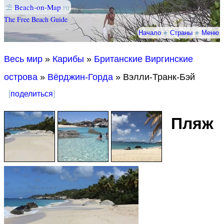
⛱
Beach-on-Map
.ru
The Free Beach Guide
Начало
★
Страны
★
Меню
Весь мир
»
Карибы
»
Британские Виргинские
острова
»
Вёрджин-Горда
» Вэлли-Транк-Бэй
[
поделиться
]
Пляж