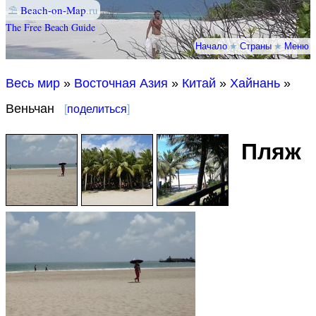
⛱
Beach-on-Map
.ru
The Free Beach Guide
Начало
★
Страны
★
Меню
Весь мир
»
Восточная Азия
»
Китай
»
Хайнань
»
Веньчан
[
поделиться
]
Пляж