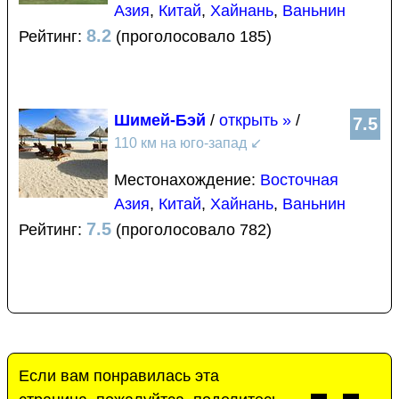
Азия
,
Китай
,
Хайнань
,
Ваньнин
8.2
Рейтинг:
(проголосовало 185)
Шимей-Бэй
/
открыть »
/
7.5
110 км на юго-запад
↙
Местонахождение:
Восточная
Азия
,
Китай
,
Хайнань
,
Ваньнин
7.5
Рейтинг:
(проголосовало 782)
Если вам понравилась эта