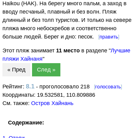
Haikou (HAK). На берегу много пальм, а заход в
вводу песчаный, плавный и без волн. Пляж
длинный и без толп туристов. И только на севере
пляжа много небоскребов и соответственно
больше людей. Берег и дно: песок.
[
править
]
Этот пляж занимает
11
место
в разделе "
Лучшие
пляжи Хайнаня
"
« Пред
След »
8.1
Рейтинг:
- проголосовало 218
[
голосовать
]
Координаты:
19.532581
,
110.809886
См. также:
Остров Хайнань
Содержание:
1. Отели