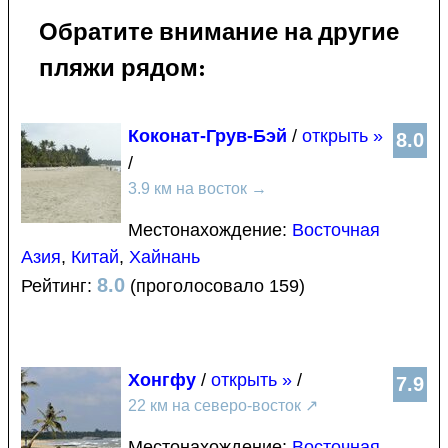
Обратите внимание на другие
пляжи рядом:
Коконат-Грув-Бэй
/
открыть »
8.0
/
3.9 км на восток
→
Местонахождение:
Восточная
Азия
,
Китай
,
Хайнань
8.0
Рейтинг:
(проголосовало 159)
Хонгфу
/
открыть »
/
7.9
22 км на северо-восток
↗
Местонахождение:
Восточная