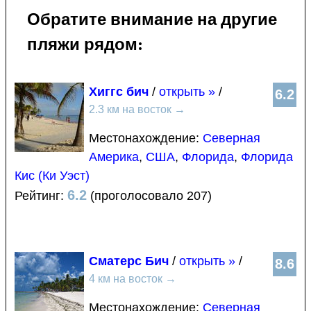
Обратите внимание на другие
пляжи рядом:
Хиггс бич
/
открыть »
/
6.2
2.3 км на восток
→
Местонахождение:
Северная
Америка
,
США
,
Флорида
,
Флорида
Кис (Ки Уэст)
6.2
Рейтинг:
(проголосовало 207)
Сматерс Бич
/
открыть »
/
8.6
4 км на восток
→
Местонахождение:
Северная