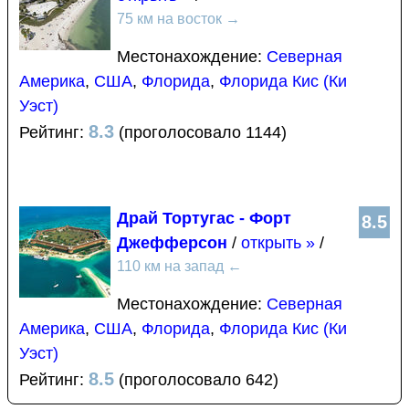
75 км на восток
→
Местонахождение:
Северная
Америка
,
США
,
Флорида
,
Флорида Кис (Ки
Уэст)
8.3
Рейтинг:
(проголосовало 1144)
Драй Тортугас - Форт
8.5
Джефферсон
/
открыть »
/
110 км на запад
←
Местонахождение:
Северная
Америка
,
США
,
Флорида
,
Флорида Кис (Ки
Уэст)
8.5
Рейтинг:
(проголосовало 642)