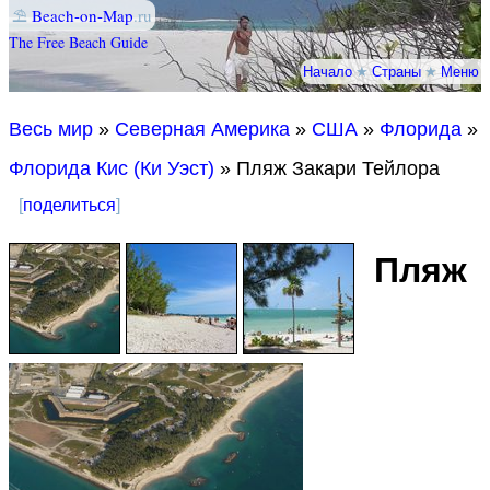
⛱
Beach-on-Map
.ru
The Free Beach Guide
Начало
★
Страны
★
Меню
Весь мир
»
Северная Америка
»
США
»
Флорида
»
Флорида Кис (Ки Уэст)
» Пляж Закари Тейлора
[
поделиться
]
Пляж