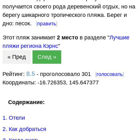
получается своего рода деревенский отдых, но на
берегу шикарного тропического пляжа. Берег и
дно: песок.
[
править
]
Этот пляж занимает
2
место
в разделе "
Лучшие
пляжи региона Кэрнс
"
« Пред
След »
8.5
Рейтинг:
- проголосовало 301
[
голосовать
]
Координаты:
-16.726353
,
145.647377
Содержание:
1. Отели
2. Как добраться