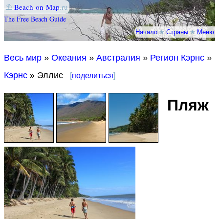
⛱
Beach-on-Map
.ru
The Free Beach Guide
Начало
★
Страны
★
Меню
Весь мир
»
Океания
»
Австралия
»
Регион Кэрнс
»
Кэрнс
» Эллис
[
поделиться
]
Пляж